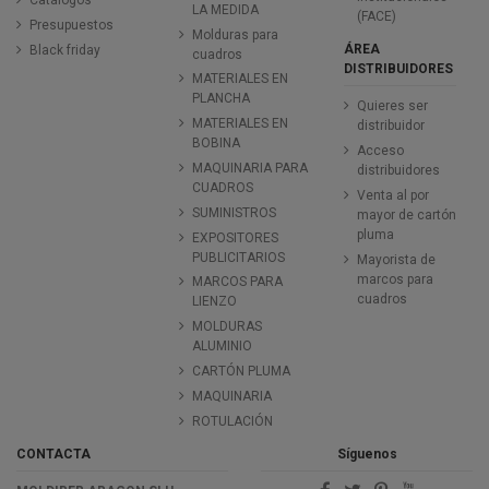
Catálogos
LA MEDIDA
(FACE)
Presupuestos
Molduras para
ÁREA
Black friday
cuadros
DISTRIBUIDORES
MATERIALES EN
PLANCHA
Quieres ser
MATERIALES EN
distribuidor
BOBINA
Acceso
MAQUINARIA PARA
distribuidores
CUADROS
Venta al por
SUMINISTROS
mayor de cartón
pluma
EXPOSITORES
PUBLICITARIOS
Mayorista de
marcos para
MARCOS PARA
cuadros
LIENZO
MOLDURAS
ALUMINIO
CARTÓN PLUMA
MAQUINARIA
ROTULACIÓN
CONTACTA
Síguenos