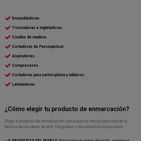
Ensambladoras.
Tronzadoras e ingletadoras.
Entre 14
Cizallas de madera.
ago.
y 18 ago.
Cortadoras de Passepartout.
Tronzadora
ingletadora
Aspiradores.
Rotsen Pro 350
Ø350mm para
Compresores.
madera y aluminio
con aspiración
Cortadoras para cartón pluma y tableros.
TRO-P350
Desde
Laminadoras.
5.682,08 €
Añadir a la
cesta
¿Cómo elegir tu producto de enmarcación?
Elegir el producto de enmarcación adecuado es crucial para realzar la
belleza de tus obras de arte, fotografías o documentos importantes.
PROPÓSITO DEL MARCO.
Para tomar la mejor decisión, comienza