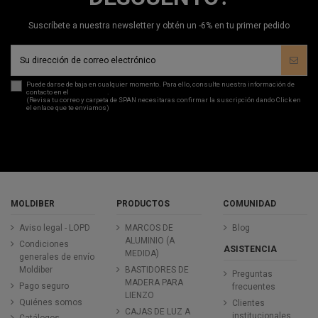
Suscríbete a nuestra newsletter y obtén un -6% en tu primer pedido
Puede darse de baja en cualquier momento. Para ello, consulte nuestra información de
contacto en el
aviso legal
.
(Revisa tu correo y carpeta de SPAN necesitaras confirmar la suscripción dando Click en
el enlace que te enviamos)
MOLDIBER
PRODUCTOS
COMUNIDAD
Aviso legal - LOPD
MARCOS DE
Blog
ALUMINIO (A
Condiciones
ASISTENCIA
MEDIDA)
generales de envío
Moldiber
BASTIDORES DE
Preguntas
MADERA PARA
Pago seguro
frecuentes
LIENZO
Quiénes somos
Clientes
CAJAS DE LUZ A
institucionales