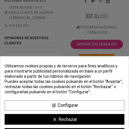
MOLDIBER ARAGON SLU
VISTA ALEGRE 12-14
50410 CUARTE DE HUERVA
BLOG
(ZARAGOZA) · ESPAÑA
976 503 252
DESCARGA NUESTROS
CATÁLOGOS
OPINIONES DE NUESTROS
CLIENTES
IMPRIME TUS TRABAJOS
Controle su privacidad
Utilizamos cookies propias y de terceros para fines analíticos y
para mostrarte publicidad personalizada en base a un perfil
elaborado a partir de tus hábitos de navegación.
PREMIOS
METODOS
ENVÍO
COMERCIO
INSTITUCIONAL
Puedes aceptar todas las cookies pulsando en el botón “Aceptar”,
DE PAGO
SEGURO
rechazar todas las cookies pulsando en el botón “Rechazar” o
configurarlas pulsando en el botón “Configurar”.
Configurar
tune
Rechazar
clear