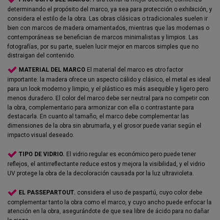
determinando el propósito del marco, ya sea para protección o exhibición, y
considera el estilo de la obra. Las obras clásicas o tradicionales suelen ir
bien con marcos de madera ornamentados, mientras que las modernas o
contemporáneas se benefician de marcos minimalistas y limpios. Las
fotografías, por su parte, suelen lucir mejor en marcos simples que no
distraigan del contenido.
MATERIAL DEL MARCO
El material del marco es otro factor
importante: la madera ofrece un aspecto cálido y clásico, el metal es ideal
para un look moderno y limpio, y el plástico es más asequible y ligero pero
menos duradero. El color del marco debe ser neutral para no competir con
la obra, complementario para armonizar con ella o contrastante para
destacarla. En cuanto al tamaño, el marco debe complementar las
dimensiones de la obra sin abrumarla, y el grosor puede variar según el
impacto visual deseado.
TIPO DE VIDRIO.
El vidrio regular es económico pero puede tener
reflejos, el antirreflectante reduce estos y mejora la visibilidad, y el vidrio
UV protege la obra de la decoloración causada por la luz ultravioleta.
EL PASSEPARTOUT.
considera el uso de paspartú, cuyo color debe
complementar tanto la obra como el marco, y cuyo ancho puede enfocar la
atención en la obra, asegurándote de que sea libre de ácido para no dañar