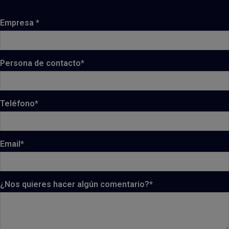
Empresa *
Persona de contacto*
Teléfono*
Email*
¿Nos quieres hacer algún comentario?*