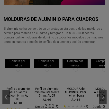
MOLDURAS DE ALUMINIO PARA CUADROS
El
aluminio
se ha convertido en un protagonista dentro de las molduras y
perfiles para marcos de cuadros y fotografía. En
MOLDIBER
podrás
comprar online molduras de aluminio de todos los modelos que imagines.
Entra en nuestra sección de perfiles de aluminio y podrás encontrar:
Compra por
Compra por
Compra por
Compra p
metros
metros
metros
metros
Entre 7
Entre 7
Entre 7
Entr
ago.
y 11 ago.
ago.
y 11 ago.
ago.
y 11 ago.
ago.
y 11 
Perfil de aluminio
Perfil de aluminio
MOLDURA de
MOLDURA
para cuadros
minimalista frente
ALUMINIO | Perfil
ALUMINIO. P
galce 10mm AL-
5mm. AL-05
16 | en barra
15. En ba
01
AL-05
AL-16
AL-15
AL-01
3,92 €
5,
(1)
Desde
Desde