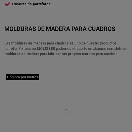
Traseras de portafotos.
MOLDURAS DE MADERA PARA CUADROS
Las
molduras de madera para cuadros
es uno de nuestro productos
estrella. Por eso en
MOLDIBER
podemos ofrecerte un abanico completo de
molduras de madera para fabricar tus propios marcos para cuadros
.
Compra por metros
Compra por metros
Compra por metros