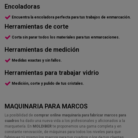
cuadros
25cm x 4 metros
cuadros. FP18
RECAMBIO
GRAPAS
PTL-01A
CRCL-0117
RAP023
RAP033
Encoladoras
CLX1218
FLEJE25
CLX018
CUT501
REGUR12
Añadir a
47,97 €
16,37 €
48,00 €
79,00 €
310,30 €
la cesta
236,51 €
(2)
(1)
Encuentra la encoladora perfecta para tus trabajos de enmarcación.
18,27 €
8,45 €
6,27 €
Añadir a
Añadir a la
Añadir a la
Añadir a la
Añadir a
Añadir a la
la cesta
cesta
cesta
cesta
Herramientas de corte
la cesta
cesta
Añadir a la
Añadir a la
Añadir a la
cesta
cesta
cesta
Corta sin parar todos los materiales para tus enmarcaciones.
Herramientas de medición
Medidas exactas y sin fallos.
Herramientas para trabajar vidrio
Medición, corte y pulido de tus cristales.
MAQUINARIA PARA MARCOS
La posibilidad de
comprar online maquinaria para fabricar marcos para
cuadros
ha dado una nueva vida a los profesionales y aficionados a la
marquetería. En
MOLDIBER
te proponemos una gama completa y en
constante renovación, de máquinas para todos los niveles para que
fabriques tú mismo los marcos para tus cuadros o los de tus clientes.