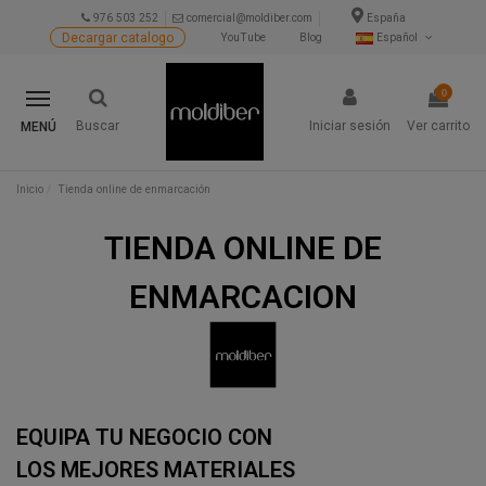
976 503 252
comercial@moldiber.com
España
Decargar catalogo
YouTube
Blog
Español
0
Buscar
Iniciar sesión
Ver carrito
MENÚ
Inicio
Tienda online de enmarcación
TIENDA ONLINE DE
ENMARCACION
EQUIPA TU NEGOCIO CON
LOS MEJORES MATERIALES