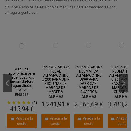
Algunos ejemplos de este tipo de máquinas para enmarcadores con
entrega urgente son:
Entre 14
Entre 14
Entre 1
ago.
y 18 ago.
ago.
y 18 ago.
ago.
y 14 ag
Entre 14
ago.
y 18 ago.
ENSAMBLADORA
ENSAMBLADORA
GRAPADOR
Máquina
PEDAL
NEUMÁTICA
NEUMÁTIC
económica para
ALFAMACCHINE
ALFAMACCHINE
ALFAMACCHI
hacer cuadros.
U-200 PARA UNIR
U300 PARA
U-300P PAR
Ensambladora
ESQUINAS DE
FABRICAR
ENSAMBLA
Logan Studio
MARCOS DE
MARCOS DE
MARCOS D
Joiner
MADERA
CUADROS
CUADROS
ENS012
ALPHA2
ALPHA3
ALPHA4
(1)
1.241,91 €
2.065,69 €
3.783,26
415,94 €
Añadir a la
Añadir a la
Añadir a la
Añadir a 
cesta
cesta
cesta
cesta