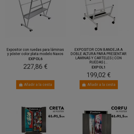
Entre 11
Entre 14
ago.
y 13 ago.
ago.
y 18 ago.
Expositor con ruedas para láminas
EXPOSITOR CON BANDEJA A
y póster color plata modelo Naxos
DOBLE ALTURA PARA PRESENTAR
LAMINAS Y CARTELES | CON
EXPOL6
RUEDAS |...
227,86 €
EXPOL1
199,02 €
Añadir a la cesta
Añadir a la cesta