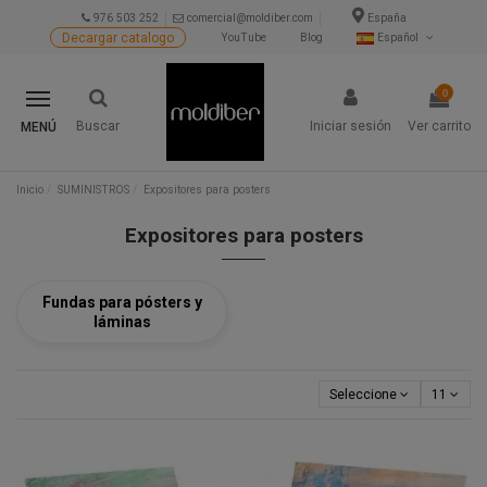
976 503 252
comercial@moldiber.com
España
Decargar catalogo
YouTube
Blog
Español
0
Buscar
Iniciar sesión
Ver carrito
MENÚ
Inicio
SUMINISTROS
Expositores para posters
Expositores para posters
Fundas para pósters y
láminas
Seleccione
11