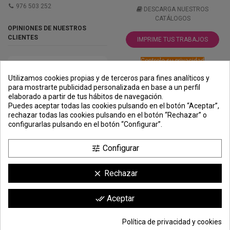
976 503 252
DESCARGA NUESTROS
CATÁLOGOS
OPINIONES DE NUESTROS
CLIENTES
IMPRIME TUS TRABAJOS
Controle su privacidad
Utilizamos cookies propias y de terceros para fines analíticos y
para mostrarte publicidad personalizada en base a un perfil
elaborado a partir de tus hábitos de navegación.
PREMIOS
METODOS
ENVÍO
COMERCIO
INSTITUCIONAL
Puedes aceptar todas las cookies pulsando en el botón “Aceptar”,
DE PAGO
SEGURO
rechazar todas las cookies pulsando en el botón “Rechazar” o
configurarlas pulsando en el botón “Configurar”.
Configurar
tune
Rechazar
clear
Comerciante aprobado por la Sociedad de Opiniones Contrastadas,
haga
Aceptar
done_all
clic aquí para mostrar el certificado
.
Política de privacidad y cookies