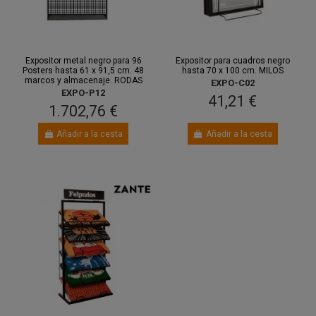
Entre 11
Entre 11
ago.
y 13 ago.
ago.
y 13 ago.
Expositor metal negro para 96
Expositor para cuadros negro
Posters hasta 61 x 91,5 cm. 48
hasta 70 x 100 cm. MILOS
marcos y almacenaje. RODAS
EXPO-C02
EXPO-P12
41,21 €
1.702,76 €
Añadir a la cesta
Añadir a la cesta
Entre 14