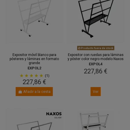
Entre 18
ago.
y 20 ago.
Producto fuera de stock
Expositor móvil blanco para
Expositor con ruedas para láminas
pósteres y láminas en formato
y póster color negro modelo Naxos
grande
EXPOL4
EXPOL2
227,86 €
(1)
227,86 €
Añadir a la cesta
Ver