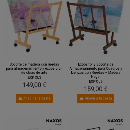
Entre 13
Entre 11
ago.
y 17 ago.
ago.
y 13 ago.
Soporte de madera con ruedas
Expositor y Soporte de
para almacenamiento y exposición
Almacenamiento para Cuadros y
de obras de arte
Lienzos con Ruedas – Madera
Nogal
EXPOL3
EXPOL5
149,00 €
159,00 €
Añadir a la cesta
Añadir a la cesta