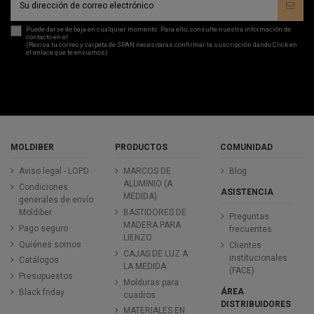
Puede darse de baja en cualquier momento. Para ello, consulte nuestra información de
contacto en el
aviso legal
.
(Revisa tu correo y carpeta de SPAN necesitaras confirmar la suscripción dando Click en
el enlace que te enviamos)
MOLDIBER
PRODUCTOS
COMUNIDAD
Aviso legal - LOPD
MARCOS DE
Blog
ALUMINIO (A
Condiciones
ASISTENCIA
MEDIDA)
generales de envío
Moldiber
BASTIDORES DE
Preguntas
MADERA PARA
Pago seguro
frecuentes
LIENZO
Quiénes somos
Clientes
CAJAS DE LUZ A
institucionales
Catálogos
LA MEDIDA
(FACE)
Presupuestos
Molduras para
ÁREA
Black friday
cuadros
DISTRIBUIDORES
MATERIALES EN