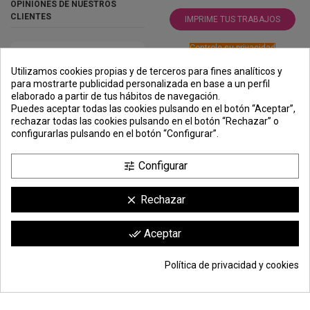
OPINIONES DE NUESTROS
CLIENTES
IMPRIME TUS TRABAJOS
Controle su privacidad
Utilizamos cookies propias y de terceros para fines analíticos y
para mostrarte publicidad personalizada en base a un perfil
elaborado a partir de tus hábitos de navegación.
PREMIOS
METODOS
ENVÍO
COMERCIO
INSTITUCIONAL
Puedes aceptar todas las cookies pulsando en el botón “Aceptar”,
DE PAGO
SEGURO
rechazar todas las cookies pulsando en el botón “Rechazar” o
configurarlas pulsando en el botón “Configurar”.
Configurar
tune
Rechazar
clear
Comerciante aprobado por la Sociedad de Opiniones Contrastadas,
haga
Aceptar
done_all
clic aquí para mostrar el certificado
.
Política de privacidad y cookies
© Todos los derechos reservados | Moldiber Aragon S.L.U.