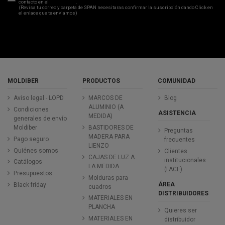
contacto en el
aviso legal
.
(Revisa tu correo y carpeta de SPAN necesitaras confirmar la suscripción dando Click en
el enlace que te enviamos)
MOLDIBER
PRODUCTOS
COMUNIDAD
Aviso legal - LOPD
MARCOS DE
Blog
ALUMINIO (A
Condiciones
ASISTENCIA
MEDIDA)
generales de envío
Moldiber
BASTIDORES DE
Preguntas
MADERA PARA
Pago seguro
frecuentes
LIENZO
Quiénes somos
Clientes
CAJAS DE LUZ A
institucionales
Catálogos
LA MEDIDA
(FACE)
Presupuestos
Molduras para
ÁREA
Black friday
cuadros
DISTRIBUIDORES
MATERIALES EN
PLANCHA
Quieres ser
MATERIALES EN
distribuidor