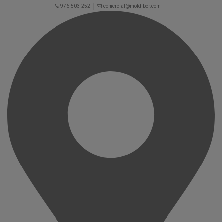
976 503 252
comercial@moldiber.com