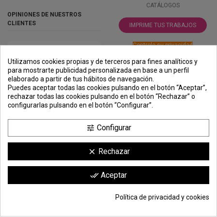
CATÁLOGOS
OPINIONES DE NUESTROS
CLIENTES
IMPRIME TUS TRABAJOS
Controle su privacidad
Utilizamos cookies propias y de terceros para fines analíticos y
para mostrarte publicidad personalizada en base a un perfil
elaborado a partir de tus hábitos de navegación.
PREMIOS
METODOS
ENVÍO
COMERCIO
INSTITUCIONAL
Puedes aceptar todas las cookies pulsando en el botón “Aceptar”,
DE PAGO
SEGURO
rechazar todas las cookies pulsando en el botón “Rechazar” o
configurarlas pulsando en el botón “Configurar”.
Configurar
tune
Rechazar
clear
Comerciante aprobado por la Sociedad de Opiniones Contrastadas,
haga
Aceptar
done_all
clic aquí para mostrar el certificado
.
Política de privacidad y cookies
© Todos los derechos reservados | Moldiber Aragon S.L.U.