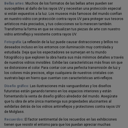
Bellas artes:
Muchos de los formatos de las bellas artes pueden ser
susceptibles al daño de los rayos UV y necesitan una protección especial
si están expuestos a la luz. Los museos más famosos del mundo confían
en nuestro vidrio con protección contra rayos UV para proteger sus tesoros
artísticos más preciados, y tus colecciones se lo merecen también.
Transforma la forma en que se visualizan tus piezas de arte con nuestro
vidrio antirreflejo y resistente contra rayos UV.
Fotografía:
La reflexión de la luz puede causar distracciones y brillos no
deseados incluso en los entornos con iluminación muy controlada y
estudiada. Deja que los espectadores se sumerjan en tu mundo
fotográfico y que exploren la obra hasta sus más mínimos detalles a través
de nuestros vidrios invisibles. Exhibe las características más finas sin que
se distorsione el color. Para contar con una perfecta transmisión de luz y
los colores más precisos, elige cualquiera de nuestros cristales con
sustrato bajo en hierro que cuentan con características anti-reflejos.
Diseño gráfico:
Las ilustraciones más vanguardistas y los diseños
futuristas están ganando terreno en los espacios interiores y están
fomentando la venta de diseño gráfico alrededor del mundo. Asegúrate
que tu obra de arte única mantenga sus propiedades alucinantes al
exhibirlas detrás de los vidrios antirreflejos y protectores contra rayos UV
de Molglass.
Recuerdos:
El factor sentimental de los recuerdos en las exhibiciones
tienen que resistir el entorno para que los puedan apreciar muchas