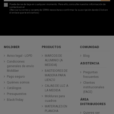
Puede darse de baja en cualquier momento. Para ello, consulte nuestra información de
contacto en el
aviso legal
.
(Revisa tu correo y carpeta de SPAN necesitaras confirmar la suscripción dando Click en
el enlace que te enviamos)
MOLDIBER
PRODUCTOS
COMUNIDAD
Aviso legal - LOPD
MARCOS DE
Blog
ALUMINIO (A
Condiciones
ASISTENCIA
MEDIDA)
generales de envío
Moldiber
BASTIDORES DE
Preguntas
MADERA PARA
Pago seguro
frecuentes
LIENZO
Quiénes somos
Clientes
CAJAS DE LUZ A
institucionales
Catálogos
LA MEDIDA
(FACE)
Presupuestos
Molduras para
ÁREA
Black friday
cuadros
DISTRIBUIDORES
MATERIALES EN
PLANCHA
Quieres ser