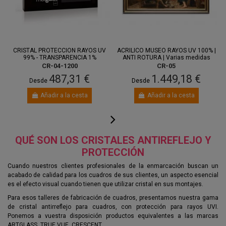
Entre 18
Entre 21
ago.
y 20 ago.
ago.
y 25 ago.
CRISTAL PROTECCION RAYOS UV
ACRILICO MUSEO RAYOS UV 100% |
99% - TRANSPARENCIA 1%
ANTI ROTURA | Varias medidas
CR-04-1200
CR-05
487,31 €
1.449,18 €
Desde
Desde
Añadir a la cesta
Añadir a la cesta
QUÉ SON LOS CRISTALES ANTIREFLEJO Y
PROTECCIÓN
Cuando nuestros clientes profesionales de la enmarcación buscan un
acabado de calidad para los cuadros de sus clientes, un aspecto esencial
es el efecto visual cuando tienen que utilizar cristal en sus montajes.
Para esos talleres de fabricación de cuadros, presentamos nuestra gama
de cristal antirreflejo para cuadros, con protección para rayos UVI.
Ponemos a vuestra disposición productos equivalentes a las marcas
ARTGLASS, TRUE VUE, CRESCENT…