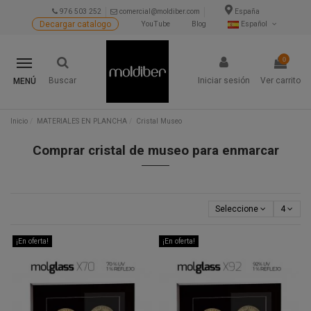
976 503 252
comercial@moldiber.com
España
Decargar catalogo
YouTube
Blog
Español
0
Buscar
Iniciar sesión
Ver carrito
MENÚ
Inicio
MATERIALES EN PLANCHA
Cristal Museo
Comprar cristal de museo para enmarcar
Seleccione
4
¡En oferta!
¡En oferta!