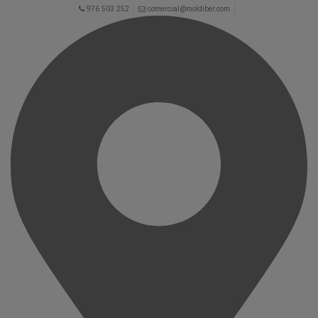
976 503 252
comercial@moldiber.com