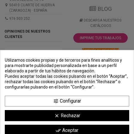
50410 CUARTE DE HUERVA
BLOG
(ZARAGOZA) · ESPAÑA
976 503 252
DESCARGA NUESTROS
CATÁLOGOS
OPINIONES DE NUESTROS
CLIENTES
IMPRIME TUS TRABAJOS
Controle su privacidad
Utilizamos cookies propias y de terceros para fines analíticos y
para mostrarte publicidad personalizada en base a un perfil
elaborado a partir de tus hábitos de navegación.
PREMIOS
METODOS
ENVÍO
COMERCIO
INSTITUCIONAL
Puedes aceptar todas las cookies pulsando en el botón “Aceptar”,
DE PAGO
SEGURO
rechazar todas las cookies pulsando en el botón “Rechazar” o
configurarlas pulsando en el botón “Configurar”.
Configurar
tune
Rechazar
clear
Comerciante aprobado por la Sociedad de Opiniones Contrastadas,
haga
Aceptar
done_all
clic aquí para mostrar el certificado
.