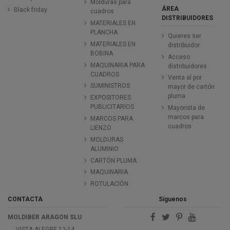
Molduras para
ÁREA
Black friday
cuadros
DISTRIBUIDORES
MATERIALES EN
PLANCHA
Quieres ser
MATERIALES EN
distribuidor
BOBINA
Acceso
MAQUINARIA PARA
distribuidores
CUADROS
Venta al por
SUMINISTROS
mayor de cartón
pluma
EXPOSITORES
PUBLICITARIOS
Mayorista de
marcos para
MARCOS PARA
cuadros
LIENZO
MOLDURAS
ALUMINIO
CARTÓN PLUMA
MAQUINARIA
ROTULACIÓN
CONTACTA
Síguenos
MOLDIBER ARAGON SLU
VISTA ALEGRE 12-14