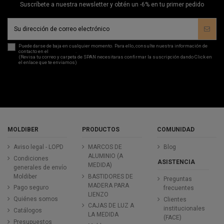
Suscríbete a nuestra newsletter y obtén un -6% en tu primer pedido
Puede darse de baja en cualquier momento. Para ello, consulte nuestra información de
contacto en el
aviso legal
.
(Revisa tu correo y carpeta de SPAN necesitaras confirmar la suscripción dando Click en
el enlace que te enviamos)
MOLDIBER
PRODUCTOS
COMUNIDAD
Aviso legal - LOPD
MARCOS DE
Blog
ALUMINIO (A
Condiciones
ASISTENCIA
MEDIDA)
generales de envío
Moldiber
BASTIDORES DE
Preguntas
MADERA PARA
Pago seguro
frecuentes
LIENZO
Quiénes somos
Clientes
CAJAS DE LUZ A
institucionales
Catálogos
LA MEDIDA
(FACE)
Presupuestos