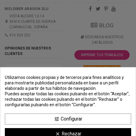
MOLDIBER ARAGON SLU
VISTA ALEGRE 12-14
50410 CUARTE DE HUERVA
BLOG
(ZARAGOZA) · ESPAÑA
976 503 252
DESCARGA NUESTROS
CATÁLOGOS
OPINIONES DE NUESTROS
CLIENTES
IMPRIME TUS TRABAJOS
Controle su privacidad
Utilizamos cookies propias y de terceros para fines analíticos y
para mostrarte publicidad personalizada en base a un perfil
elaborado a partir de tus hábitos de navegación.
PREMIOS
METODOS
ENVÍO
COMERCIO
INSTITUCIONAL
Puedes aceptar todas las cookies pulsando en el botón “Aceptar”,
DE PAGO
SEGURO
rechazar todas las cookies pulsando en el botón “Rechazar” o
configurarlas pulsando en el botón “Configurar”.
Configurar
tune
Rechazar
clear