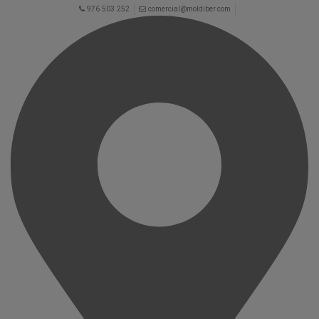
976 503 252
comercial@moldiber.com