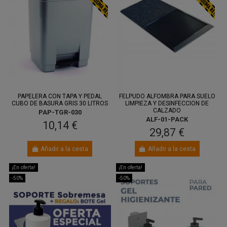
PAPELERA CON TAPA Y PEDAL
FELPUDO ALFOMBRA PARA SUELO
CUBO DE BASURA GRIS 30 LITROS
LIMPIEZA Y DESINFECCION DE
CALZADO
PAP-TGR-030
ALF-01-PACK
10,14 €
29,87 €
Añadir a la cesta
Añadir a la cesta
¡En oferta!
¡En oferta!
-50%
-50%