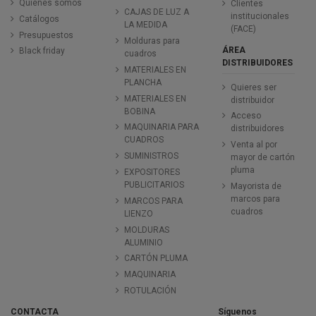
Quiénes somos
Clientes
CAJAS DE LUZ A
institucionales
Catálogos
LA MEDIDA
(FACE)
Presupuestos
Molduras para
ÁREA
Black friday
cuadros
DISTRIBUIDORES
MATERIALES EN
PLANCHA
Quieres ser
MATERIALES EN
distribuidor
BOBINA
Acceso
MAQUINARIA PARA
distribuidores
CUADROS
Venta al por
SUMINISTROS
mayor de cartón
pluma
EXPOSITORES
PUBLICITARIOS
Mayorista de
marcos para
MARCOS PARA
cuadros
LIENZO
MOLDURAS
ALUMINIO
CARTÓN PLUMA
MAQUINARIA
ROTULACIÓN
CONTACTA
Síguenos