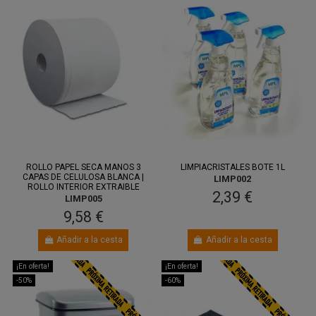
ROLLO PAPEL SECA MANOS 3
LIMPIACRISTALES BOTE 1L
CAPAS DE CELULOSA BLANCA |
LIMP002
ROLLO INTERIOR EXTRAIBLE
2,39 €
LIMP005
9,58 €
Añadir a la cesta
Añadir a la cesta
¡En oferta!
¡En oferta!
-50%
-60%