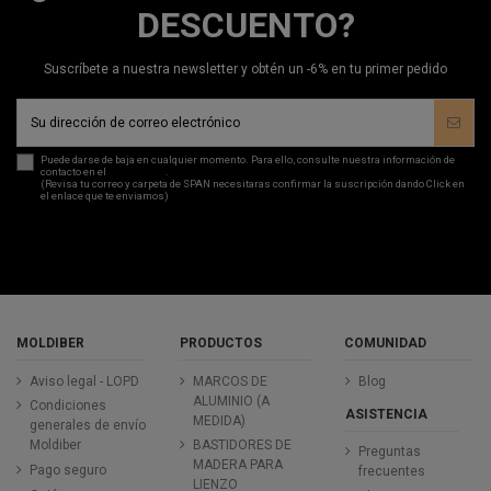
DESCUENTO?
Suscríbete a nuestra newsletter y obtén un -6% en tu primer pedido
Puede darse de baja en cualquier momento. Para ello, consulte nuestra información de
contacto en el
aviso legal
.
(Revisa tu correo y carpeta de SPAN necesitaras confirmar la suscripción dando Click en
el enlace que te enviamos)
MOLDIBER
PRODUCTOS
COMUNIDAD
Aviso legal - LOPD
MARCOS DE
Blog
ALUMINIO (A
Condiciones
ASISTENCIA
MEDIDA)
generales de envío
Moldiber
BASTIDORES DE
Preguntas
MADERA PARA
Pago seguro
frecuentes
LIENZO