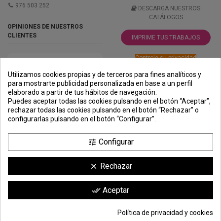
976 503 252
DESCARGA NUESTROS
CATÁLOGOS
OPINIONES DE NUESTROS
CLIENTES
IMPRIME TUS TRABAJOS
Controle su privacidad
Utilizamos cookies propias y de terceros para fines analíticos y
para mostrarte publicidad personalizada en base a un perfil
elaborado a partir de tus hábitos de navegación.
PREMIOS
METODOS
ENVÍO
COMERCIO
INSTITUCIONAL
Puedes aceptar todas las cookies pulsando en el botón “Aceptar”,
DE PAGO
SEGURO
rechazar todas las cookies pulsando en el botón “Rechazar” o
configurarlas pulsando en el botón “Configurar”.
Configurar
tune
Rechazar
clear
Comerciante aprobado por la Sociedad de Opiniones Contrastadas,
haga
Aceptar
done_all
clic aquí para mostrar el certificado
.
Política de privacidad y cookies