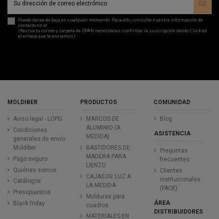
Puede darse de baja en cualquier momento. Para ello, consulte nuestra información de
contacto en el
aviso legal
.
(Revisa tu correo y carpeta de SPAN necesitaras confirmar la suscripción dando Click en
el enlace que te enviamos)
MOLDIBER
PRODUCTOS
COMUNIDAD
Aviso legal - LOPD
MARCOS DE
Blog
ALUMINIO (A
Condiciones
ASISTENCIA
MEDIDA)
generales de envío
Moldiber
BASTIDORES DE
Preguntas
MADERA PARA
Pago seguro
frecuentes
LIENZO
Quiénes somos
Clientes
CAJAS DE LUZ A
institucionales
Catálogos
LA MEDIDA
(FACE)
Presupuestos
Molduras para
ÁREA
Black friday
cuadros
DISTRIBUIDORES
MATERIALES EN