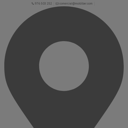
976 503 252
comercial@moldiber.com