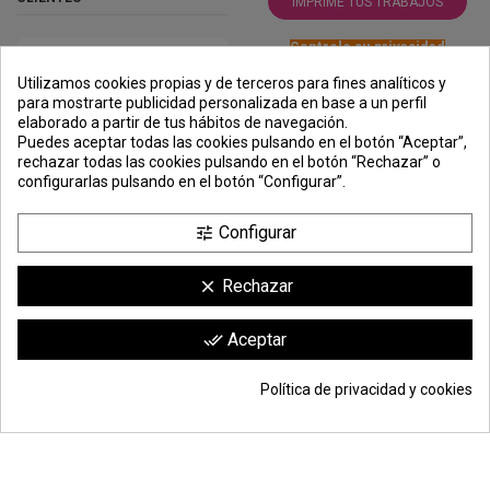
IMPRIME TUS TRABAJOS
Controle su privacidad
Utilizamos cookies propias y de terceros para fines analíticos y
para mostrarte publicidad personalizada en base a un perfil
elaborado a partir de tus hábitos de navegación.
PREMIOS
METODOS
ENVÍO
COMERCIO
INSTITUCIONAL
Puedes aceptar todas las cookies pulsando en el botón “Aceptar”,
DE PAGO
SEGURO
rechazar todas las cookies pulsando en el botón “Rechazar” o
configurarlas pulsando en el botón “Configurar”.
Configurar
tune
Rechazar
clear
Comerciante aprobado por la Sociedad de Opiniones Contrastadas,
Aceptar
done_all
haga clic aquí para mostrar el certificado
.
Política de privacidad y cookies
© Todos los derechos reservados | Moldiber Aragon S.L.U.