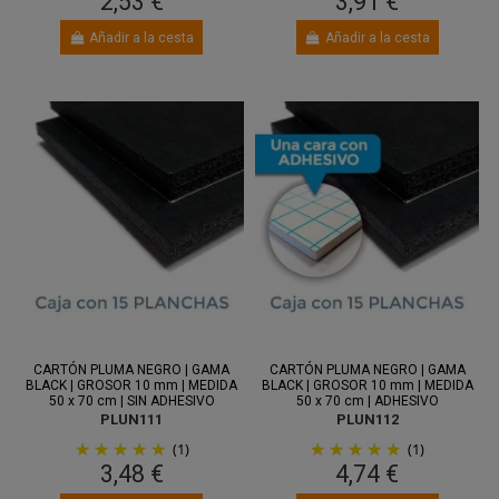
2,53 €
3,91 €
Añadir a la cesta
Añadir a la cesta
Entre 10
Entre 10
ago.
y 12 ago.
ago.
y 12 ago.
CARTÓN PLUMA NEGRO | GAMA
CARTÓN PLUMA NEGRO | GAMA
BLACK | GROSOR 10 mm | MEDIDA
BLACK | GROSOR 10 mm | MEDIDA
50 x 70 cm | SIN ADHESIVO
50 x 70 cm | ADHESIVO
PLUN111
PLUN112
(1)
(1)
3,48 €
4,74 €