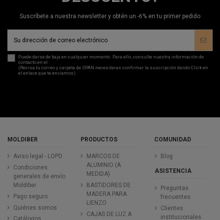
Suscríbete a nuestra newsletter y obtén un -6% en tu primer pedido
Puede darse de baja en cualquier momento. Para ello, consulte nuestra información de
contacto en el
aviso legal
.
(Revisa tu correo y carpeta de SPAN necesitaras confirmar la suscripción dando Click en
el enlace que te enviamos)
MOLDIBER
PRODUCTOS
COMUNIDAD
Aviso legal - LOPD
MARCOS DE
Blog
ALUMINIO (A
Condiciones
ASISTENCIA
MEDIDA)
generales de envío
Moldiber
BASTIDORES DE
Preguntas
MADERA PARA
Pago seguro
frecuentes
LIENZO
Quiénes somos
Clientes
CAJAS DE LUZ A
institucionales
Catálogos