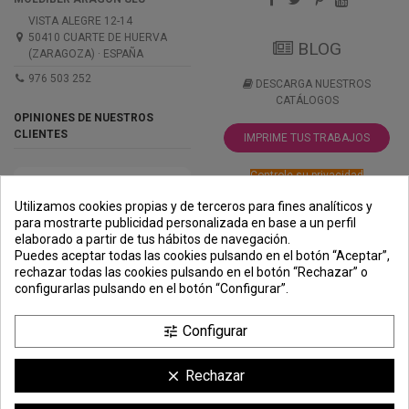
VISTA ALEGRE 12-14
50410 CUARTE DE HUERVA
BLOG
(ZARAGOZA) · ESPAÑA
976 503 252
DESCARGA NUESTROS
CATÁLOGOS
OPINIONES DE NUESTROS
CLIENTES
IMPRIME TUS TRABAJOS
Controle su privacidad
Utilizamos cookies propias y de terceros para fines analíticos y
para mostrarte publicidad personalizada en base a un perfil
elaborado a partir de tus hábitos de navegación.
PREMIOS
METODOS
ENVÍO
COMERCIO
INSTITUCIONAL
Puedes aceptar todas las cookies pulsando en el botón “Aceptar”,
DE PAGO
SEGURO
rechazar todas las cookies pulsando en el botón “Rechazar” o
configurarlas pulsando en el botón “Configurar”.
Configurar
tune
Rechazar
clear