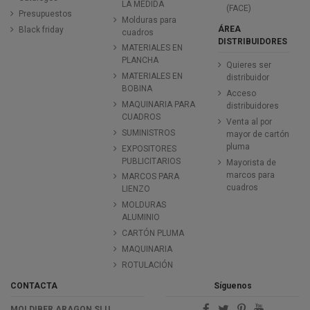
LA MEDIDA
(FACE)
Presupuestos
Molduras para
ÁREA
Black friday
cuadros
DISTRIBUIDORES
MATERIALES EN
PLANCHA
Quieres ser
MATERIALES EN
distribuidor
BOBINA
Acceso
MAQUINARIA PARA
distribuidores
CUADROS
Venta al por
SUMINISTROS
mayor de cartón
pluma
EXPOSITORES
PUBLICITARIOS
Mayorista de
marcos para
MARCOS PARA
cuadros
LIENZO
MOLDURAS
ALUMINIO
CARTÓN PLUMA
MAQUINARIA
ROTULACIÓN
CONTACTA
Síguenos
MOLDIBER ARAGON SLU