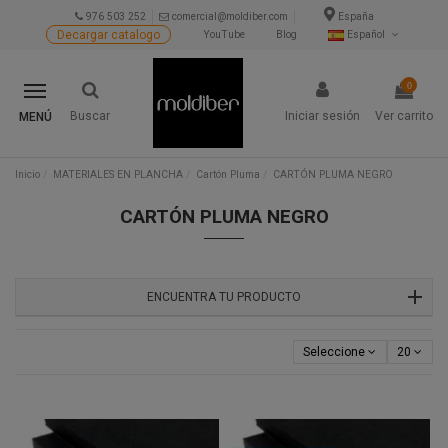
976 503 252
comercial@moldiber.com
España
Decargar catalogo
YouTube
Blog
Español
0
Buscar
Iniciar sesión
Ver carrito
MENÚ
Inicio
MATERIALES EN PLANCHA
Cartón Pluma
CARTÓN PLUMA NEGRO
CARTÓN PLUMA NEGRO
ENCUENTRA TU PRODUCTO
Seleccione
20