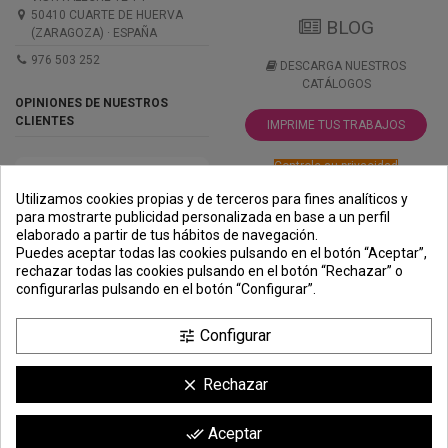
50410 CUARTE DE HUERVA
BLOG
(ZARAGOZA) · ESPAÑA
976 503 252
DESCARGA NUESTROS
CATÁLOGOS
OPINIONES DE NUESTROS
CLIENTES
IMPRIME TUS TRABAJOS
Controle su privacidad
Utilizamos cookies propias y de terceros para fines analíticos y
para mostrarte publicidad personalizada en base a un perfil
elaborado a partir de tus hábitos de navegación.
PREMIOS
METODOS
ENVÍO
COMERCIO
INSTITUCIONAL
Puedes aceptar todas las cookies pulsando en el botón “Aceptar”,
DE PAGO
SEGURO
rechazar todas las cookies pulsando en el botón “Rechazar” o
configurarlas pulsando en el botón “Configurar”.
Configurar
tune
Rechazar
clear
Comerciante aprobado por la Sociedad de Opiniones Contrastadas,
haga
Aceptar
done_all
clic aquí para mostrar el certificado
.