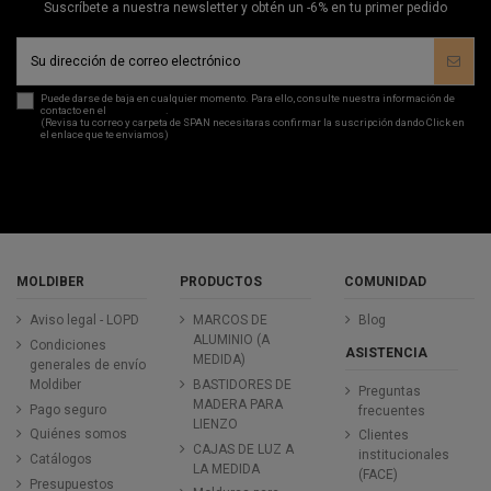
Suscríbete a nuestra newsletter y obtén un -6% en tu primer pedido
Puede darse de baja en cualquier momento. Para ello, consulte nuestra información de
contacto en el
aviso legal
.
(Revisa tu correo y carpeta de SPAN necesitaras confirmar la suscripción dando Click en
el enlace que te enviamos)
MOLDIBER
PRODUCTOS
COMUNIDAD
Aviso legal - LOPD
MARCOS DE
Blog
ALUMINIO (A
Condiciones
ASISTENCIA
MEDIDA)
generales de envío
Moldiber
BASTIDORES DE
Preguntas
MADERA PARA
Pago seguro
frecuentes
LIENZO
Quiénes somos
Clientes
CAJAS DE LUZ A
institucionales
Catálogos
LA MEDIDA
(FACE)
Presupuestos