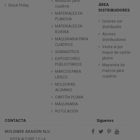
Molduras para
ÁREA
Black friday
cuadros
DISTRIBUIDORES
MATERIALES EN
PLANCHA
Quieres ser
MATERIALES EN
distribuidor
BOBINA
Acceso
MAQUINARIA PARA
distribuidores
CUADROS
Venta al por
SUMINISTROS
mayor de cartón
pluma
EXPOSITORES
PUBLICITARIOS
Mayorista de
marcos para
MARCOS PARA
cuadros
LIENZO
MOLDURAS
ALUMINIO
CARTÓN PLUMA
MAQUINARIA
ROTULACIÓN
CONTACTA
Síguenos
MOLDIBER ARAGON SLU
VISTA ALEGRE 12-14