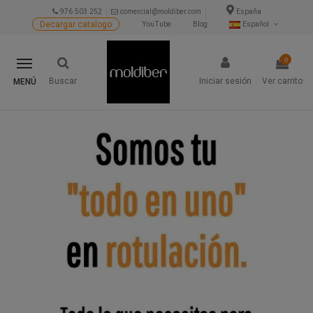
976 503 252
comercial@moldiber.com
España
Decargar catalogo
YouTube
Blog
Español
0
Buscar
Iniciar sesión
Ver carrito
MENÚ