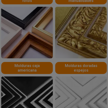
fotos
manualidades
Molduras caja
Molduras doradas
americana
espejos