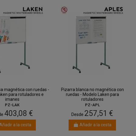
ca magnética con ruedas -
Pizarra blanca no magnética con
ken para rotuladores e
ruedas - Modelo Laken para
imanes
rotuladores
PZ-LAK
PZ-APL
403,08 €
257,51 €
de
Desde
Añadir a la cesta
Añadir a la cesta