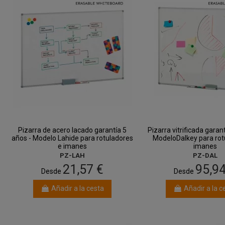
Pizarra de acero lacado garantía 5
Pizarra vitrificada garan
años - Modelo Lahide para rotuladores
ModeloDalkey para rot
e imanes
imanes
PZ-LAH
PZ-DAL
21,57 €
95,94
Desde
Desde
Añadir a la cesta
Añadir a la c