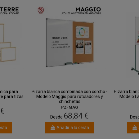
mica para
Pizarra blanca combinada con corcho -
Pizarra blan
e para tizas
Modelo Maggio para rotuladores y
Modelo La
chinchetas
PZ-MAG
 €
68,84 €
Desde
Des
esta
Añadir a la cesta