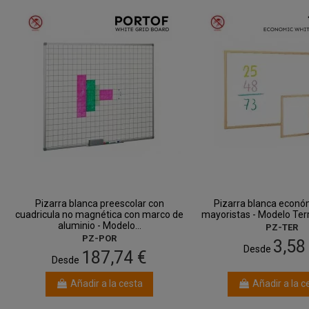
Pizarra blanca preescolar con
Pizarra blanca econó
cuadricula no magnética con marco de
mayoristas - Modelo Terr
aluminio - Modelo...
PZ-TER
PZ-POR
3,58
Desde
187,74 €
Desde
Añadir a la cesta
Añadir a la c