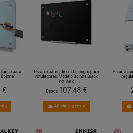
 blanco para
Pizarra pared de cristal negro para
Pizarra por
 Boinne
rotuladores. Modelo Boinne Black
regula
PZ-BBK
 €
107,48 €
Desde
esta
Añadir a la cesta