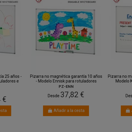
tía 25 años -
Pizarra no magnética garantía 10 años
Pizarra no m
uladores e
- Modelo Ennisk para rotuladores
Modelo K
PZ-ENN
37,82 €
Desde
De
 €
esta
Añadir a la cesta