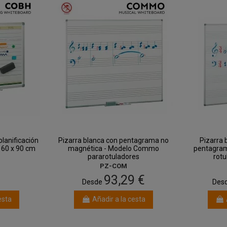
lanificación
Pizarra blanca con pentagrama no
Pizarra 
 60 x 90 cm
magnética - Modelo Commo
pentagram
pararotuladores
rotu
PZ-COM
€
93,29 €
Desde
Des
esta
Añadir a la cesta