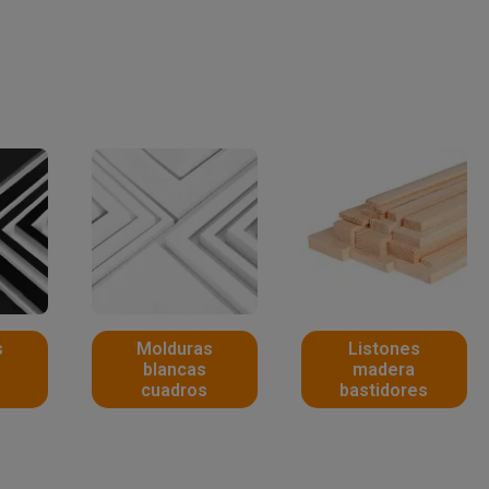
s
Molduras
Listones
blancas
madera
cuadros
bastidores