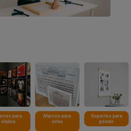
rcos para
Marcos para
Soportes para
vinilos
orlas
póster