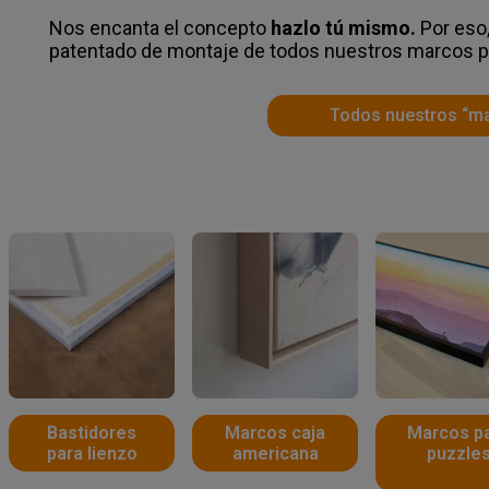
Nos encanta el concepto
hazlo tú mismo.
Por eso
patentado de montaje de todos nuestros marcos pa
Todos nuestros “ma
Bastidores
Marcos caja
Marcos p
para lienzo
americana
puzzle