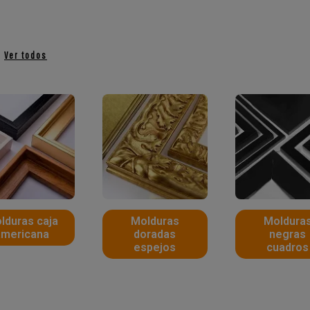
s
Ver todos
lduras caja
Molduras
Moldura
americana
doradas
negras
espejos
cuadros