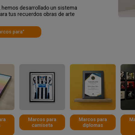
, hemos desarrollado un sistema
ra tus recuerdos obras de arte
rcos para”
ara
Marcos para
Marcos para
Ma
s
camiseta
diplomas