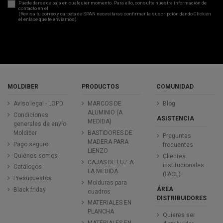
Puede darse de baja en cualquier momento. Para ello, consulte nuestra información de
contacto en el
aviso legal
.
(Revisa tu correo y carpeta de SPAN necesitaras confirmar la suscripción dando Click en
el enlace que te enviamos)
MOLDIBER
PRODUCTOS
COMUNIDAD
Aviso legal - LOPD
MARCOS DE
Blog
ALUMINIO (A
Condiciones
ASISTENCIA
MEDIDA)
generales de envío
Moldiber
BASTIDORES DE
Preguntas
MADERA PARA
Pago seguro
frecuentes
LIENZO
Quiénes somos
Clientes
CAJAS DE LUZ A
institucionales
Catálogos
LA MEDIDA
(FACE)
Presupuestos
Molduras para
ÁREA
Black friday
cuadros
DISTRIBUIDORES
MATERIALES EN
PLANCHA
Quieres ser