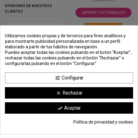
CATÁLOGOS
OPINIONES DE NUESTROS
CLIENTES
IMPRIME TUS TRABAJOS
Controle su privacidad
Utilizamos cookies propias y de terceros para fines analíticos y
para mostrarte publicidad personalizada en base a un perfil
elaborado a partir de tus hábitos de navegación.
PREMIOS
METODOS
ENVÍO
COMERCIO
INSTITUCIONAL
Puedes aceptar todas las cookies pulsando en el botón “Aceptar”,
DE PAGO
SEGURO
rechazar todas las cookies pulsando en el botón “Rechazar” o
configurarlas pulsando en el botón “Configurar”.
Configurar
tune
Rechazar
clear
Comerciante aprobado por la Sociedad de Opiniones Contrastadas,
haga
Aceptar
done_all
clic aquí para mostrar el certificado
.
Política de privacidad y cookies
© Todos los derechos reservados | Moldiber Aragon S.L.U.