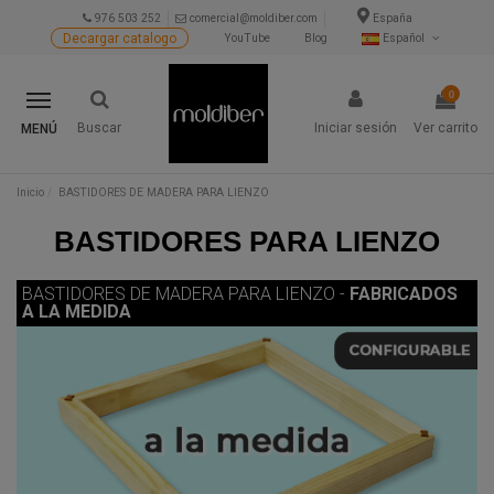
976 503 252
comercial@moldiber.com
España
Decargar catalogo
YouTube
Blog
Español
0
Buscar
Iniciar sesión
Ver carrito
MENÚ
Inicio
BASTIDORES DE MADERA PARA LIENZO
BASTIDORES PARA LIENZO
BASTIDORES DE MADERA PARA LIENZO -
FABRICADOS
A LA MEDIDA