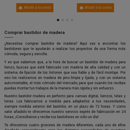
Añadir a la cesta
Añadir a la cesta
Comprar bastidor de madera
¿Necesitas comprar bastidor de madera? Aquí vas a encontrar los
bastidores que te ayudarán a realizar tus proyectos de una forma más
cómoda, segura y sencilla.
Y es que sabemos que, a la hora de buscar un bastidor de madera para
lienzo, buscas que esté fabricado con madera de alta calidad y con un
sistema de fijación de los listones que sea fiable y de fácil montaje. Por
eso los realizamos en madera de pino limpia y lijada, y con un sistema
auto-montable, el más cómodo del mercado; para que cuando los recibas
puedas montar tus trabajos de la manera más rápida y sin esfuerzo.
Nuestro bastidor madera es perfecto para canvas digital, lienzos, telas y
lonas. Los fabricamos a medida para adaptarlos a tus necesidades,
siempre medida exterior del bastidor, en un plazo de 72 horas. Y como
valor añadido te ofrecemos nuestro servicio exprés de fabricación en 24
horas, ¡Consúltanos y recibe tus bastidores en sólo un día!
Te ofrecemos cuatro grosores de madera diferentes, cada uno de ellos