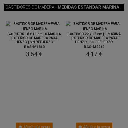
BASTIDORES DE MADERA -
MEDIDAS ESTÁNDAR MARINA
Entre 7
Entre 7
ago.
y 11 ago.
ago.
y 11 ago.
BASTIDOR 18 x 10 cm | 0 MARINA
BASTIDOR 22 x 12 cm | 1 MARINA
|EXTERIOR DE MADERA PARA
|EXTERIOR DE MADERA PARA
LIENZO | SIN REFUERZO
LIENZO | SIN REFUERZO
BAS-M1810
BAS-M2212
3,64 €
4,17 €
Añadir a la cesta
Añadir a la cesta