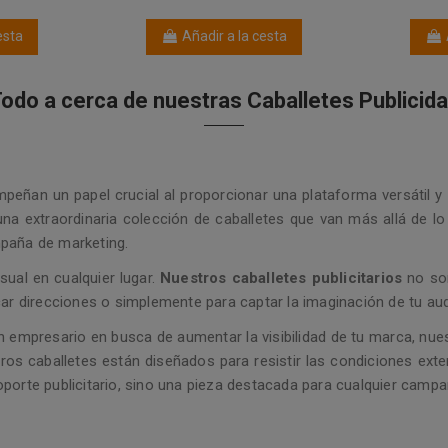
esta
Añadir a la cesta
odo a cerca de nuestras Caballetes Publicid
eñan un papel crucial al proporcionar una plataforma versátil y
 una extraordinaria colección de caballetes que van más allá de l
mpaña de marketing.
sual en cualquier lugar.
Nuestros caballetes publicitarios
no son
car direcciones o simplemente para captar la imaginación de tu aud
n empresario en busca de aumentar la visibilidad de tu marca, nu
stros caballetes están diseñados para resistir las condiciones exte
porte publicitario, sino una pieza destacada para cualquier campa