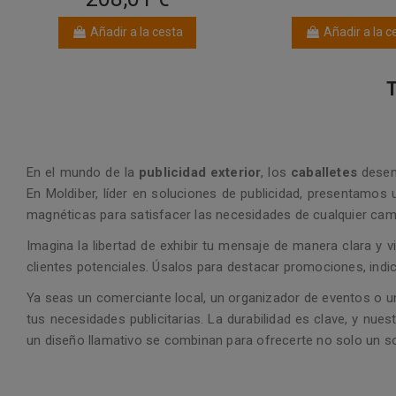
Añadir a la cesta
Añadir a la c
T
En el mundo de la
publicidad exterior
, los
caballetes
desemp
En Moldiber, líder en soluciones de publicidad, presentamos
magnéticas para satisfacer las necesidades de cualquier ca
Imagina la libertad de exhibir tu mensaje de manera clara y vi
clientes potenciales. Úsalos para destacar promociones, indi
Ya seas un comerciante local, un organizador de eventos o u
tus necesidades publicitarias. La durabilidad es clave, y nue
un diseño llamativo se combinan para ofrecerte no solo un so