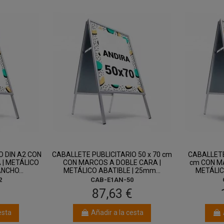
O DIN A2 CON
CABALLETE PUBLICITARIO 50 x 70 cm
CABALLETE
| METÁLICO
CON MARCOS A DOBLE CARA |
cm CON M
NCHO...
METÁLICO ABATIBLE | 25mm...
METÁLIC
2
CAB-E1AN-50
€
87,63 €
esta
Añadir a la cesta