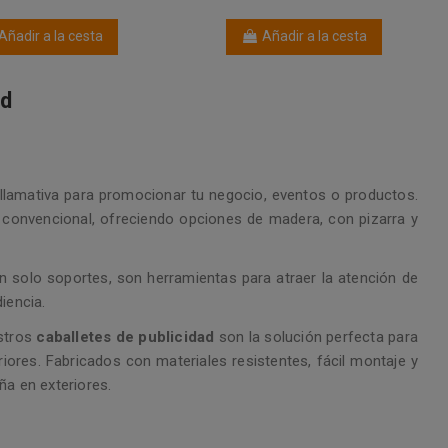
Añadir a la cesta
Añadir a la cesta
ad
 llamativa para promocionar tu negocio, eventos o productos.
o convencional, ofreciendo opciones de madera, con pizarra y
 solo soportes, son herramientas para atraer la atención de
iencia.
estros
caballetes
de publicidad
son la solución perfecta para
riores. Fabricados con materiales resistentes, fácil montaje y
ña en exteriores.