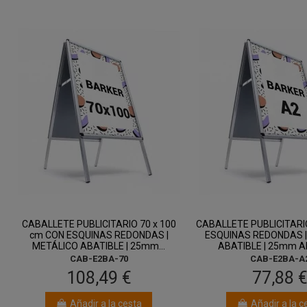
CABALLETE PUBLICITARIO 70 x 100
CABALLETE PUBLICITARI
cm CON ESQUINAS REDONDAS |
ESQUINAS REDONDAS |
METÁLICO ABATIBLE | 25mm...
ABATIBLE | 25mm AN
CAB-E2BA-70
CAB-E2BA-A
108,49 €
77,88 
Añadir a la cesta
Añadir a la c