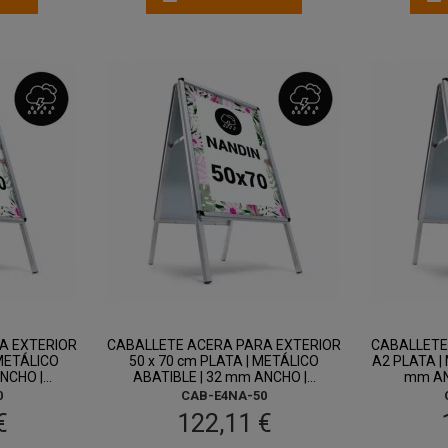
A EXTERIOR
CABALLETE ACERA PARA EXTERIOR
CABALLETE
 METÁLICO
50 x 70 cm PLATA | METÁLICO
A2 PLATA |
CHO |...
ABATIBLE | 32 mm ANCHO |...
mm AN
0
CAB-E4NA-50
€
122,11 €