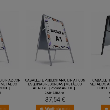
O DIN A2 CON
CABALLETE PUBLICITARIO DIN A1 CON
CABALLETE
 METÁLICO
ESQUINAS REDONDAS | METÁLICO
METÁLICO AB
CHO |...
ABATIBLE | 25mm ANCHO |...
DOBLE C
2
CAB-E2BA-A1
€
87,54 €
esta
Añadir a la cesta