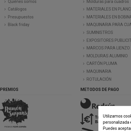
Quiénes somos
Molduras para cuadros
Catálogos
MATERIALES EN PLAN
Presupuestos
MATERIALES EN BOBIN
Black friday
MAQUINARIA PARA CU
SUMINISTROS
EXPOSITORES PUBLICI
MARCOS PARA LIENZO
MOLDURAS ALUMINIO
CARTÓN PLUMA
MAQUINARIA
ROTULACIÓN
PREMIOS
METODOS DE PAGO
Utilizamos cook
personalizada e
Puedes aceptar 