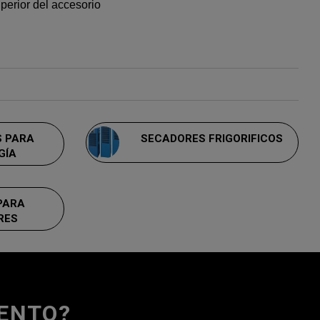
perior del accesorio
 PARA
SECADORES FRIGORIFICOS
GÍA
PARA
RES
UENTO?