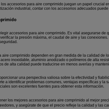
 los accesorios para aire comprimido juegan un papel crucial en 
ación industrial, contar con los accesorios adecuados puede ma
mprimido
elegir accesorios para aire comprimido. Es vital asegurarse de
 verificar la presión máxima, el caudal de aire y las conexiones
 seguridad.
ra aire comprimido dependen en gran medida de la calidad de lo
cero inoxidable, aluminio anodizado o polímeros de alta resis
os de alta calidad puede traducirse en menos averías y manteni
orcionar una perspectiva valiosa sobre la efectividad y fiabil
e a identificar problemas comunes, ventajas específicas y la sa
ociales son excelentes fuentes para obtener esta información.
ner los mejores accesorios para aire comprimido al mejor precio
edores, y asegúrate de que el precio refleje la calidad y las c