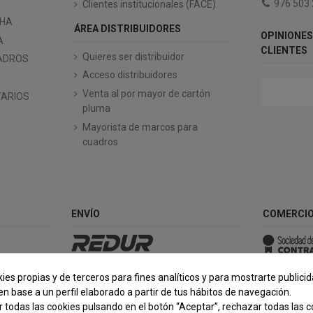
976 503
Clientes institucionales (FACE)
CHA
ÁREA DISTRIBUIDORES
OPINIONES
A
CLIENTES
Quieres ser distribuidor
ADROS
Acceso distribuidores
Venta al por mayor de cartón
TARIOS
pluma
Mayorista de marcos para
cuadros
ENVÍO
COMERCIO
ies propias y de terceros para fines analíticos y para mostrarte publici
n base a un perfil elaborado a partir de tus hábitos de navegación.
todas las cookies pulsando en el botón “Aceptar”, rechazar todas las c