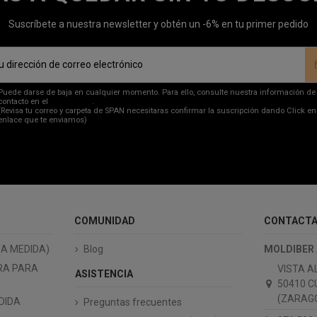
Suscríbete a nuestra newsletter y obtén un -6% en tu primer pedido
Puede darse de baja en cualquier momento. Para ello, consulte nuestra información de
contacto en el
aviso legal
.
(Revisa tu correo y carpeta de SPAN necesitaras confirmar la suscripción dando Click en
enlace que te enviamos)
COMUNIDAD
CONTACT
(A MEDIDA)
Blog
MOLDIBER
RA PARA
VISTA A
ASISTENCIA
50410 C
(ZARAGO
DIDA
Preguntas frecuentes