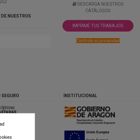
 252
DESCARGA NUESTROS
CATÁLOGOS
 DE NUESTROS
IMPRIME TUS TRABAJOS
Controle su privacidad
 SEGURO
INSTITUCIONAL
dad
ookies