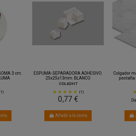
OMA 3 cm.
ESPUMA-SEPARADORA ADHESIVO.
Colgador me
LUMA
25x25x13mm. BLANCO
pestaña 
COLADH7
(1)
(1)
0,77 €
D
esta
Añadir a la cesta