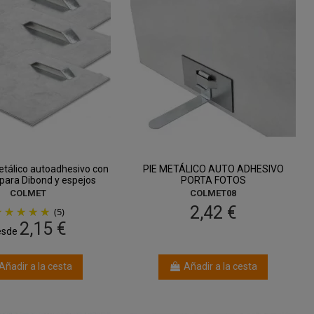
tálico autoadhesivo con
PIE METÁLICO AUTO ADHESIVO
para Dibond y espejos
PORTA FOTOS
COLMET
COLMET08
2,42 €
(5)
2,15 €
esde
Añadir a la cesta
Añadir a la cesta