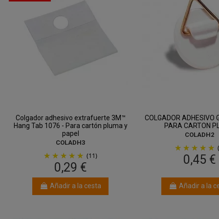
Colgador adhesivo extrafuerte 3M™
COLGADOR ADHESIVO G
Hang Tab 1076 - Para cartón pluma y
PARA CARTON P
papel
COLADH2
COLADH3
(11)
0,45 €
0,29 €
Añadir a la cesta
Añadir a la c