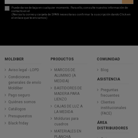
Puede darse de baja en cualquier momento. Para ello, consulte nuestra información de
contacto en el
aviso legal
.
(Revisa tu correo y carpeta de SPAN necesitaras confirmar la suscripción dando Click en
el enlace que te enviamos)
MOLDIBER
PRODUCTOS
COMUNIDAD
Aviso legal - LOPD
MARCOS DE
Blog
ALUMINIO (A
Condiciones
ASISTENCIA
MEDIDA)
generales de envío
Moldiber
BASTIDORES DE
Preguntas
MADERA PARA
Pago seguro
frecuentes
LIENZO
Quiénes somos
Clientes
CAJAS DE LUZ A
institucionales
Catálogos
LA MEDIDA
(FACE)
Presupuestos
Molduras para
ÁREA
Black friday
cuadros
DISTRIBUIDORES
MATERIALES EN
PLANCHA