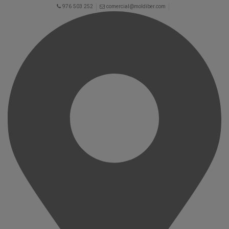
976 503 252
comercial@moldiber.com