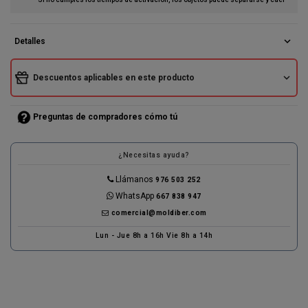
expand_more
Detalles
expand_more
Descuentos aplicables en este producto
Preguntas de compradores cómo tú
¿Necesitas ayuda?
Llámanos
976 503 252
WhatsApp
667 838 947
comercial@moldiber.com
Lun - Jue 8h a 16h Vie 8h a 14h