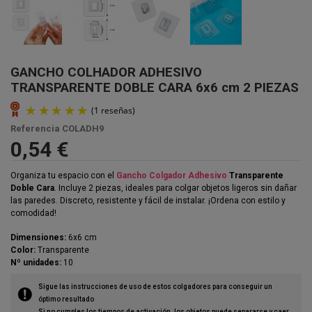
GANCHO COLHADOR ADHESIVO
TRANSPARENTE DOBLE CARA 6x6 cm 2 PIEZAS
Referencia
COLADH9
0,54 €
Organiza tu espacio con el
Gancho Colgador Adhesivo
Transparente
Doble Cara
. Incluye 2 piezas, ideales para colgar objetos ligeros sin dañar
las paredes. Discreto, resistente y fácil de instalar. ¡Ordena con estilo y
comodidad!
Dimensiones:
6x6 cm
Color:
Transparente
Nº unidades:
10
Sigue las instrucciones de uso de estos colgadores para conseguir un
(1 reseñas)
óptimo resultado
Si no cumples los tiempos de activación, los objetos puede separarse y caer