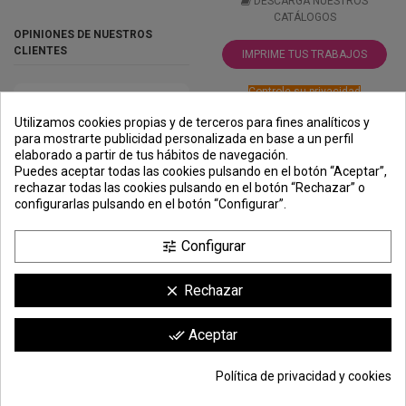
DESCARGA NUESTROS
CATÁLOGOS
OPINIONES DE NUESTROS
CLIENTES
IMPRIME TUS TRABAJOS
Controle su privacidad
Utilizamos cookies propias y de terceros para fines analíticos y
para mostrarte publicidad personalizada en base a un perfil
elaborado a partir de tus hábitos de navegación.
PREMIOS
METODOS
ENVÍO
COMERCIO
INSTITUCIONAL
Puedes aceptar todas las cookies pulsando en el botón “Aceptar”,
DE PAGO
SEGURO
rechazar todas las cookies pulsando en el botón “Rechazar” o
configurarlas pulsando en el botón “Configurar”.
Configurar
tune
Rechazar
clear
cantidad mínima de compra 10 unidades
Comerciante aprobado por la Sociedad de Opiniones Contrastadas,
haga
Aceptar
done_all
clic aquí para mostrar el certificado
.
Política de privacidad y cookies
5,40 €
Añadir a la cesta
*
© Todos los derechos reservados | Moldiber Aragon S.L.U.