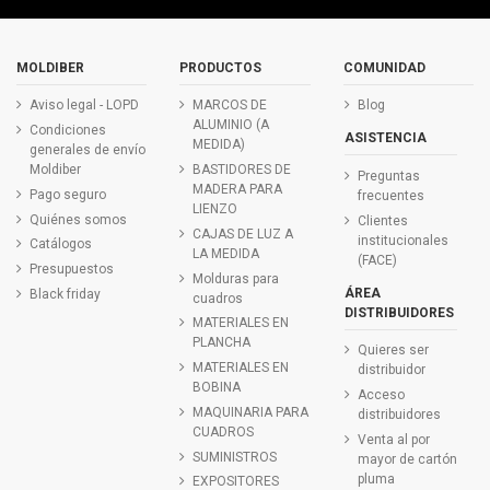
MOLDIBER
PRODUCTOS
COMUNIDAD
Aviso legal - LOPD
MARCOS DE
Blog
ALUMINIO (A
Condiciones
ASISTENCIA
MEDIDA)
generales de envío
Moldiber
BASTIDORES DE
Preguntas
MADERA PARA
Pago seguro
frecuentes
LIENZO
Quiénes somos
Clientes
CAJAS DE LUZ A
institucionales
Catálogos
LA MEDIDA
(FACE)
Presupuestos
Molduras para
ÁREA
Black friday
cuadros
DISTRIBUIDORES
MATERIALES EN
PLANCHA
Quieres ser
MATERIALES EN
distribuidor
BOBINA
Acceso
MAQUINARIA PARA
distribuidores
CUADROS
Venta al por
SUMINISTROS
mayor de cartón
pluma
EXPOSITORES