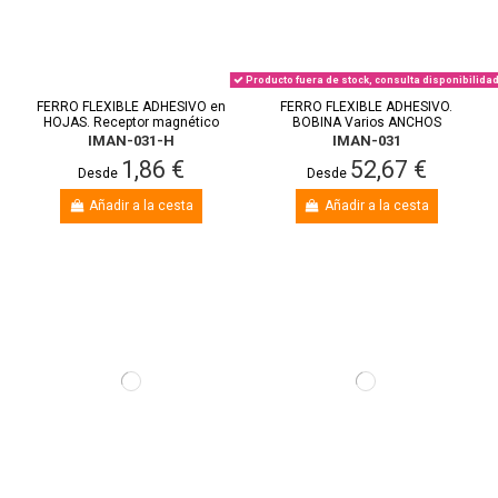
Producto fuera de stock, consulta disponibilida
FERRO FLEXIBLE ADHESIVO en
FERRO FLEXIBLE ADHESIVO.
HOJAS. Receptor magnético
BOBINA Varios ANCHOS
IMAN-031-H
IMAN-031
1,86 €
52,67 €
Desde
Desde
Añadir a la cesta
Añadir a la cesta