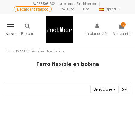
976 503 252
comercial@moldiber.com
Decargar catalogo
YouTube
Blog
Español
0
Buscar
Iniciar sesión
Ver carrito
MENÚ
Inicio
IMANES
Ferro flexible en bobina
Ferro flexible en bobina
Seleccione
6