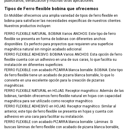
publicitarios, señalización y muchas otras aplicaciones.
Tipos de Ferro flexible bobina que ofrecemos
En Moldiber ofrecemos una amplia variedad de tipos de ferro flexible en
bobina para satisfacer las necesidades específicas de nuestros clientes.
Nuestros productos incluyen:
FERRO FLEXIBLE NATURAL. BOBINA Varios ANCHOS: Este tipo de ferro
flexible se presenta en forma de bobinas con diferentes anchos
disponibles. Es perfecto para proyectos que requieren una superficie
magnética natural sin ningún acabado adicional.
FERRO FLEXIBLE ADHESIVO. BOBINA Varios ANCHOS: Esta opción de ferro
flexible cuenta con un adhesivo en una de sus caras, lo que facilita su
instalación en diferentes superficies.
FERRO FLEXIBLE con acabado PIZARRA blanca borrable. BOBINA: Este tipo
de ferro flexible tiene un acabado de pizarra blanca borrable, lo que lo
convierte en una excelente opción para la creación de pizarras
magnéticas.
FERRO FLEXIBLE NATURAL en HOJAS. Receptor magnético: Además de las
bobinas, también ofrecemos ferro flexible natural en hojas con capacidad
magnética para ser utilizado como receptor magnético.
FERRO FLEXIBLE ADHESIVO en HOJAS. Receptor magnético: Similar al
anterior, este tipo de ferro flexible se presenta en hojas y cuenta con
adhesivo en una cara para facilitar su instalación.
FERRO FLEXIBLE con acabado PIZARRA blanca borrable. Láminas: Si
buscas láminas de ferro flexible con acabado de pizarra blanca borrable,