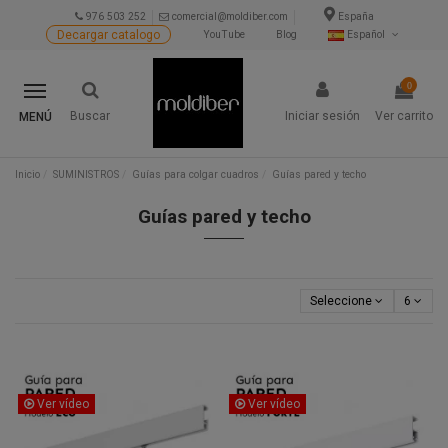
976 503 252
comercial@moldiber.com
España
Decargar catalogo
YouTube
Blog
Español
0
Buscar
Iniciar sesión
Ver carrito
MENÚ
Inicio
SUMINISTROS
Guías para colgar cuadros
Guías pared y techo
Guías pared y techo
Seleccione
6
Ver vídeo
Ver vídeo