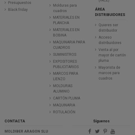
(FACE)
Presupuestos
Molduras para
ÁREA
Black friday
cuadros
DISTRIBUIDORES
MATERIALES EN
PLANCHA
Quieres ser
MATERIALES EN
distribuidor
BOBINA
Acceso
MAQUINARIA PARA
distribuidores
CUADROS
Venta al por
SUMINISTROS
mayor de cartón
pluma
EXPOSITORES
PUBLICITARIOS
Mayorista de
marcos para
MARCOS PARA
cuadros
LIENZO
MOLDURAS
ALUMINIO
CARTÓN PLUMA
MAQUINARIA
ROTULACIÓN
CONTACTA
Síguenos
MOLDIBER ARAGON SLU