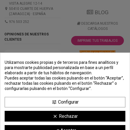
VISTA ALEGRE 12-14
50410 CUARTE DE HUERVA
BLOG
(ZARAGOZA) · ESPAÑA
976 503 252
DESCARGA NUESTROS
CATÁLOGOS
OPINIONES DE NUESTROS
CLIENTES
IMPRIME TUS TRABAJOS
Controle su privacidad
Utilizamos cookies propias y de terceros para fines analíticos y
para mostrarte publicidad personalizada en base a un perfil
elaborado a partir de tus hábitos de navegación.
PREMIOS
METODOS
ENVÍO
COMERCIO
INSTITUCIONAL
Puedes aceptar todas las cookies pulsando en el botón “Aceptar”,
DE PAGO
SEGURO
rechazar todas las cookies pulsando en el botón “Rechazar” o
configurarlas pulsando en el botón “Configurar”.
Configurar
tune
Rechazar
clear
Comerciante aprobado por la Sociedad de Opiniones Contrastadas,
haga