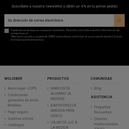
Suscríbete a nuestra newsletter y obtén un -6% en tu primer pedido
Puede darse de baja en cualquier momento. Para ello, consulte nuestra información de
contacto en el
aviso legal
.
(Revisa tu correo y carpeta de SPAN necesitaras confirmar la suscripción dando Click en
el enlace que te enviamos)
MOLDIBER
PRODUCTOS
COMUNIDAD
Aviso legal - LOPD
MARCOS DE
Blog
ALUMINIO (A
Condiciones
ASISTENCIA
MEDIDA)
generales de envío
Moldiber
BASTIDORES DE
Preguntas
MADERA PARA
Pago seguro
frecuentes
LIENZO
Quiénes somos
Clientes
CAJAS DE LUZ A
institucionales
Catálogos
LA MEDIDA