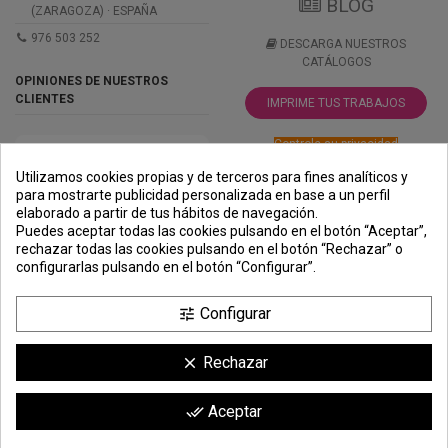
BLOG
(ZARAGOZA) · ESPAÑA
976 503 252
DESCARGA NUESTROS
CATÁLOGOS
OPINIONES DE NUESTROS
CLIENTES
IMPRIME TUS TRABAJOS
Controle su privacidad
Utilizamos cookies propias y de terceros para fines analíticos y
para mostrarte publicidad personalizada en base a un perfil
elaborado a partir de tus hábitos de navegación.
PREMIOS
METODOS
ENVÍO
COMERCIO
INSTITUCIONAL
Puedes aceptar todas las cookies pulsando en el botón “Aceptar”,
DE PAGO
SEGURO
rechazar todas las cookies pulsando en el botón “Rechazar” o
configurarlas pulsando en el botón “Configurar”.
Configurar
tune
Rechazar
clear
Comerciante aprobado por la Sociedad de Opiniones Contrastadas,
haga
Aceptar
done_all
clic aquí para mostrar el certificado
.