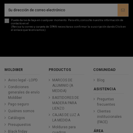
Puede darse de baja en cualquier momento. Para ello, consulte nuestra información de
contacto en el
aviso legal
.
(Revisa tu correo y carpeta de SPAN necesitaras confirmar la suscripción dando Click en
el enlace que te enviamos)
MOLDIBER
PRODUCTOS
COMUNIDAD
Aviso legal - LOPD
MARCOS DE
Blog
ALUMINIO (A
Condiciones
ASISTENCIA
MEDIDA)
generales de envío
Moldiber
BASTIDORES DE
Preguntas
MADERA PARA
Pago seguro
frecuentes
LIENZO
Quiénes somos
Clientes
CAJAS DE LUZ A
institucionales
Catálogos
LA MEDIDA
(FACE)
Presupuestos
Molduras para
ÁREA
Black friday
cuadros