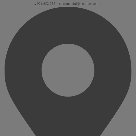
976 503 252
comercial@moldiber.com