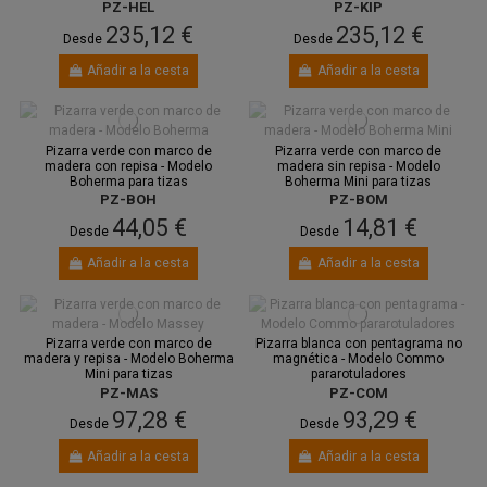
PZ-HEL
PZ-KIP
235,12 €
235,12 €
Desde
Desde
Añadir a la cesta
Añadir a la cesta
Pizarra verde con marco de
Pizarra verde con marco de
madera con repisa - Modelo
madera sin repisa - Modelo
Boherma para tizas
Boherma Mini para tizas
PZ-BOH
PZ-BOM
44,05 €
14,81 €
Desde
Desde
Añadir a la cesta
Añadir a la cesta
Pizarra verde con marco de
Pizarra blanca con pentagrama no
madera y repisa - Modelo Boherma
magnética - Modelo Commo
Mini para tizas
pararotuladores
PZ-MAS
PZ-COM
97,28 €
93,29 €
Desde
Desde
Añadir a la cesta
Añadir a la cesta