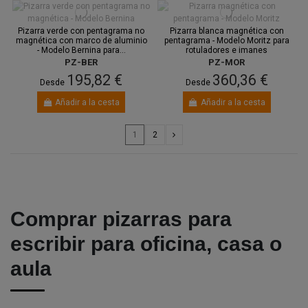
Pizarra verde con pentagrama no
Pizarra blanca magnética con
magnética con marco de aluminio
pentagrama - Modelo Moritz para
- Modelo Bernina para...
rotuladores e imanes
PZ-BER
PZ-MOR
195,82 €
360,36 €
Desde
Desde
Añadir a la cesta
Añadir a la cesta
1
2
Comprar pizarras para
escribir para oficina, casa o
aula