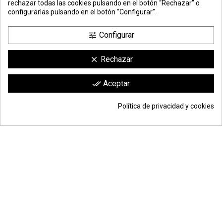
rechazar todas las cookies pulsando en el botón “Rechazar” o
configurarlas pulsando en el botón “Configurar”.
Configurar
tune
Rechazar
clear
Comerciante aprobado por la Sociedad de Opiniones Contrastadas,
haga
Aceptar
done_all
clic aquí para mostrar el certificado
.
Política de privacidad y cookies
© Todos los derechos reservados | Moldiber Aragon S.L.U.