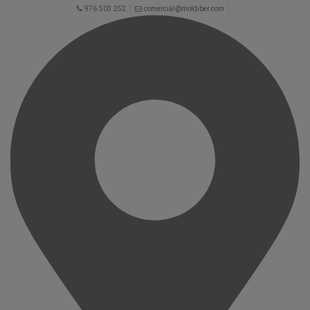
976 503 252
comercial@moldiber.com