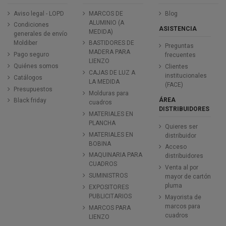
Aviso legal - LOPD
MARCOS DE
Blog
ALUMINIO (A
Condiciones
ASISTENCIA
MEDIDA)
generales de envío
Moldiber
BASTIDORES DE
Preguntas
MADERA PARA
Pago seguro
frecuentes
LIENZO
Quiénes somos
Clientes
CAJAS DE LUZ A
institucionales
Catálogos
LA MEDIDA
(FACE)
Presupuestos
Molduras para
ÁREA
Black friday
cuadros
DISTRIBUIDORES
MATERIALES EN
PLANCHA
Quieres ser
MATERIALES EN
distribuidor
BOBINA
Acceso
MAQUINARIA PARA
distribuidores
CUADROS
Venta al por
SUMINISTROS
mayor de cartón
pluma
EXPOSITORES
PUBLICITARIOS
Mayorista de
marcos para
MARCOS PARA
cuadros
LIENZO