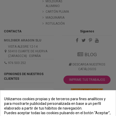
MOLDURAS
ALUMINIO
CARTÓN PLUMA
MAQUINARIA
ROTULACIÓN
CONTACTA
Síguenos
MOLDIBER ARAGON SLU
VISTA ALEGRE 12-14
50410 CUARTE DE HUERVA
BLOG
(ZARAGOZA) · ESPAÑA
976 503 252
DESCARGA NUESTROS
CATÁLOGOS
OPINIONES DE NUESTROS
CLIENTES
IMPRIME TUS TRABAJOS
Controle su privacidad
Utilizamos cookies propias y de terceros para fines analíticos y
para mostrarte publicidad personalizada en base a un perfil
elaborado a partir de tus hábitos de navegación.
PREMIOS
METODOS
ENVÍO
COMERCIO
INSTITUCIONAL
Puedes aceptar todas las cookies pulsando en el botón “Aceptar”,
DE PAGO
SEGURO