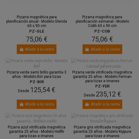
Pizarra magnética para
Pizarra magnética para
planificación anual - Modelo Glenda
planificación semanal - Modelo
60 x 90 cm
Cobh 60 x 90 cm
PZ-GLE
PZ-COB
75,06 €
75,06 €
Añadir a la cesta
Añadir a la cesta
Pizarra verde semi brillo garantía 3
Pizarra verde vitrificada magnética
años - Modelo Birr para tizas
garantía 25 años - Modelo Ferman
para tizas e imanes
PZ-BIR
PZ-FER
125,54 €
Desde
235,12 €
Desde
Añadir a la cesta
Añadir a la cesta
Pizarra azul vitrificada magnética
Pizarra gris vitrificada magnética
garantía 25 años - Modelo Hellfir
garantía 25 años - Modelo Kippure
para tizas e imanes
para tizas e imanes