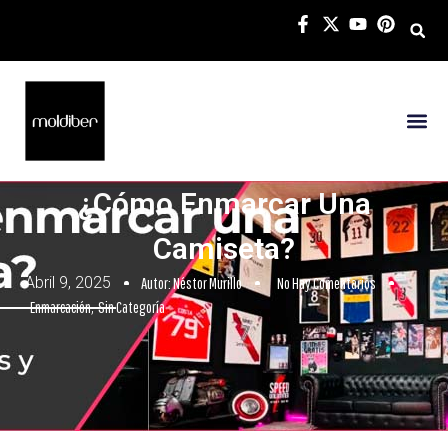
¿Cómo Enmarcar Una
Camiseta?
Abril 9, 2025
Autor:
Néstor Murillo
No Hay Comentarios
Enmarcación
,
Sin Categoría