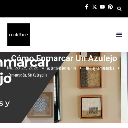
Cómo Enmarcar Un Azulejo
Marzo 28, 2025
Autor:
Néstor Murillo
No Hay Comentarios
Enmarcación
,
Sin Categoría