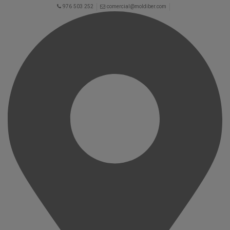
976 503 252
comercial@moldiber.com