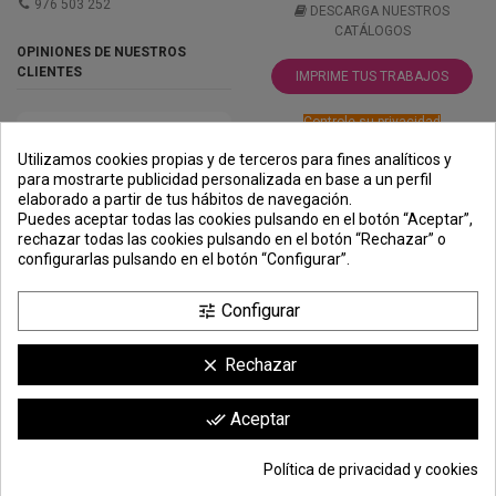
976 503 252
DESCARGA NUESTROS
CATÁLOGOS
OPINIONES DE NUESTROS
CLIENTES
IMPRIME TUS TRABAJOS
Controle su privacidad
Utilizamos cookies propias y de terceros para fines analíticos y
para mostrarte publicidad personalizada en base a un perfil
elaborado a partir de tus hábitos de navegación.
PREMIOS
METODOS
ENVÍO
COMERCIO
INSTITUCIONAL
Puedes aceptar todas las cookies pulsando en el botón “Aceptar”,
DE PAGO
SEGURO
rechazar todas las cookies pulsando en el botón “Rechazar” o
configurarlas pulsando en el botón “Configurar”.
Configurar
tune
Rechazar
clear
Comerciante aprobado por la Sociedad de Opiniones Contrastadas,
haga
Aceptar
done_all
clic aquí para mostrar el certificado
.
Política de privacidad y cookies
277,00 €
Añadir a la cesta
*
© Todos los derechos reservados | Moldiber Aragon S.L.U.