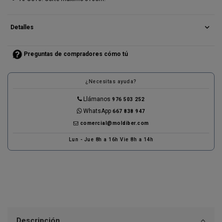
expand_more
Detalles
Preguntas de compradores cómo tú
¿Necesitas ayuda?
Llámanos
976 503 252
WhatsApp
667 838 947
comercial@moldiber.com
Lun - Jue 8h a 16h Vie 8h a 14h
Descripción