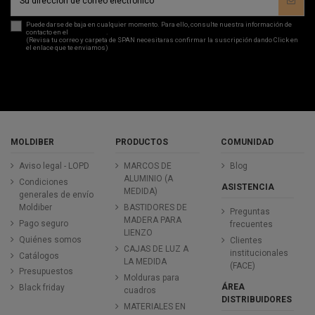
Puede darse de baja en cualquier momento. Para ello, consulte nuestra información de
contacto en el
aviso legal
.
(Revisa tu correo y carpeta de SPAN necesitaras confirmar la suscripción dando Click en
el enlace que te enviamos)
MOLDIBER
PRODUCTOS
COMUNIDAD
Aviso legal - LOPD
MARCOS DE
Blog
ALUMINIO (A
Condiciones
ASISTENCIA
MEDIDA)
generales de envío
Moldiber
BASTIDORES DE
Preguntas
MADERA PARA
Pago seguro
frecuentes
LIENZO
Quiénes somos
Clientes
CAJAS DE LUZ A
institucionales
Catálogos
LA MEDIDA
(FACE)
Presupuestos
Molduras para
ÁREA
Black friday
cuadros
DISTRIBUIDORES
MATERIALES EN