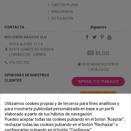
CARTÓN PLUMA
MAQUINARIA
ROTULACIÓN
CONTACTA
Síguenos
MOLDIBER ARAGON SLU
VISTA ALEGRE 12-14
50410 CUARTE DE HUERVA
BLOG
(ZARAGOZA) · ESPAÑA
976 503 252
DESCARGA NUESTROS
CATÁLOGOS
OPINIONES DE NUESTROS
CLIENTES
IMPRIME TUS TRABAJOS
Controle su privacidad
Utilizamos cookies propias y de terceros para fines analíticos y
para mostrarte publicidad personalizada en base a un perfil
elaborado a partir de tus hábitos de navegación.
PREMIOS
METODOS
ENVÍO
COMERCIO
INSTITUCIONAL
Puedes aceptar todas las cookies pulsando en el botón “Aceptar”,
DE PAGO
SEGURO
rechazar todas las cookies pulsando en el botón “Rechazar” o
configurarlas pulsando en el botón “Configurar”.