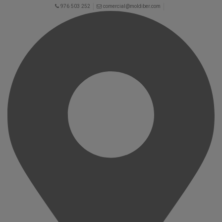
976 503 252
comercial@moldiber.com