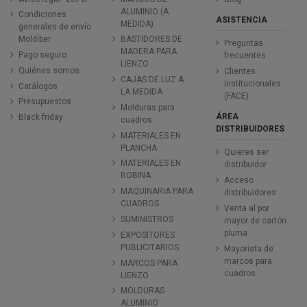
ALUMINIO (A
Condiciones
ASISTENCIA
MEDIDA)
generales de envío
Moldiber
BASTIDORES DE
Preguntas
MADERA PARA
Pago seguro
frecuentes
LIENZO
Quiénes somos
Clientes
CAJAS DE LUZ A
institucionales
Catálogos
LA MEDIDA
(FACE)
Presupuestos
Molduras para
ÁREA
Black friday
cuadros
DISTRIBUIDORES
MATERIALES EN
PLANCHA
Quieres ser
MATERIALES EN
distribuidor
BOBINA
Acceso
MAQUINARIA PARA
distribuidores
CUADROS
Venta al por
SUMINISTROS
mayor de cartón
pluma
EXPOSITORES
PUBLICITARIOS
Mayorista de
marcos para
MARCOS PARA
cuadros
LIENZO
MOLDURAS
ALUMINIO