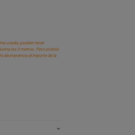
ima usada, pueden tener
áxima los 3 metros. Pero podrás
 te abonaremos el importe de la
expand_more