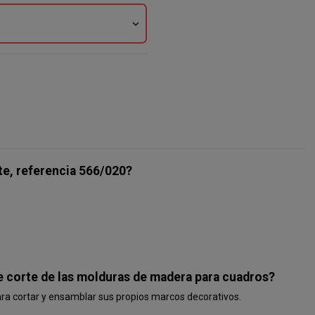
expand_more
te, referencia 566/020?
e corte de las molduras de madera para cuadros?
a cortar y ensamblar sus propios marcos decorativos.