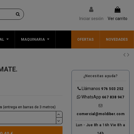
Iniciar sesión
Ver carrito
AL
MAQUINARIA
OFERTAS
NOVEDADES
MATE.
¿Necesitas ayuda?
Llámanos
976 503 252
WhatsApp
667 838 947
os
(entrega en barras de 3 metros)
comercial@moldiber.com
Lun - Jue 8h a 16h Vie 8h a
0,40 €
14h