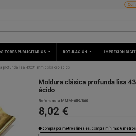
Comp
SITORES PUBLICITARIOS
ROTULACIÓN
IMPRESIÓN DIGIT
a profunda lisa 43x31 mm color oro ácido
Moldura clásica profunda lisa 4
ácido
Referencia
MMM-659/860
8,02 €
compra por
metros lineales
. compra mínima:
6 metros