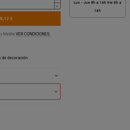
Lun - Jue 8h a 16h Vie 8h a
14h
8,12 €
y Melilla
VER CONDICIONES.
s de decoración.
expand_more
expand_more