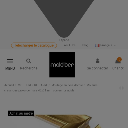
España
Télécharger le catalogue
YouTube
Blog
Français
0
Recherche
Se connecter
Chariot
MENU
Accueil
MOULURES DE BARRE
Moulage en bois décoré
Moulure
classique profonde lisse 43x31 mm couleur or acide
Achat au mètre
Achat au mètre
Achat au mètre