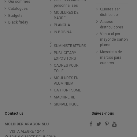
Caissons lumineux
Qui sommes
personnalisés
Catalogues
Quieres ser
MOULURES DE
distribuidor
Budgets
BARRE
Acceso
Black friday
PLANCHA
distribuidores
IN BOBINA
Venta al por
mayor de cartón
pluma
SUMINISTRATEURS
Mayorista de
PUBLICITARY
marcos para
EXPOSITORS
cuadros
CADRES POUR
TOILE
MOULURES EN
ALUMINIUM
CARTON PLUME
MACHINERIE
SIGNALÉTIQUE
Contact us
Suivez-nous
MOLDIBER ARAGON SLU
VISTA ALEGRE 12-14
50410 CUARTE DE HUERVA