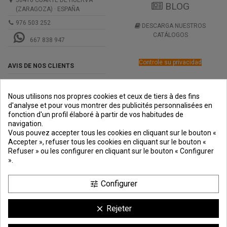
BLOG
(ZARAGOZA) · ESPAÑA
976 503 252
DESCARGA NUESTROS
CATÁLOGOS
667 838 947
Controle su privacidad
AVIS DE NOS CLIENTS
Nous utilisons nos propres cookies et ceux de tiers à des fins
d'analyse et pour vous montrer des publicités personnalisées en
fonction d'un profil élaboré à partir de vos habitudes de
navigation.
PREMIOS
METODOS
ENVÍO
COMERCIO
INSTITUCIONAL
Vous pouvez accepter tous les cookies en cliquant sur le bouton «
DE PAGO
SEGURO
Accepter », refuser tous les cookies en cliquant sur le bouton «
Refuser » ou les configurer en cliquant sur le bouton « Configurer
».
Configurer
tune
Rejeter
clear
achat au
mètre linéaire
– minimum de commande :
6 mètres
(livré en barres de 3 m)