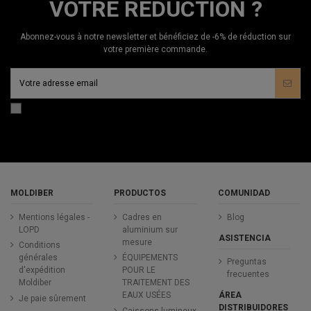
VOTRE RÉDUCTION ?
Abonnez-vous à notre newsletter et bénéficiez de -6% de réduction sur
votre première commande.
MOLDIBER
PRODUCTOS
COMUNIDAD
Mentions légales -
Cadres en
Blog
LOPD
aluminium sur
ASISTENCIA
mesure
Conditions
générales
ÉQUIPEMENTS
Preguntas
d'expédition
POUR LE
frecuentes
Moldiber
TRAITEMENT DES
ÁREA
EAUX USÉES
Je paie sûrement
DISTRIBUIDORES