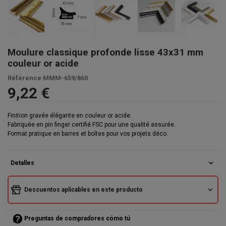
Moulure classique profonde lisse 43x31 mm
couleur or acide
Référence
MMM-659/860
9,22 €
Finition gravée élégante en couleur or acide.
Fabriquée en pin finger certifié FSC pour une qualité assurée.
Format pratique en barres et boîtes pour vos projets déco.
expand_more
Detalles
expand_more
Descuentos aplicables en este producto
Preguntas de compradores cómo tú