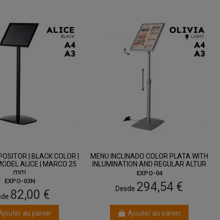
entre 12 août
entre 12 août
et 14 août
et 14 août
POSITOR | BLACK COLOR |
MENU INCLINADO COLOR PLATA WITH
 MODEL ALICE | MARCO 25
INLUMINATION AND REGULAR ALTUR
mm
EXPO-04
EXPO-03N
294,54 €
Desde
82,00 €
sde
Ajouter au panier
Ajouter au panier