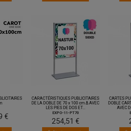
ût
entre 14 août
et 18 août
LICITAIRES
CARACTÉRISTIQUES PUBLICITAIRES
CARTES PU
cm
DE LA DOBLE DE 70 x 100 cm Δ AVEC
DOBLE CART
LES PIES DE DOS ET...
AVEC D
EXPO-11-PT70
9 €
254,51 €