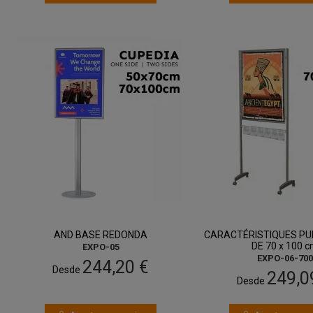
entre 20 août
entre 13 ao
et 24 août
et 17 août
AND BASE REDONDA
CARACTÉRISTIQUES PUB
DE 70 x 100 
EXPO-05
EXPO-06-700
244,20 €
Desde
249,0
Desde