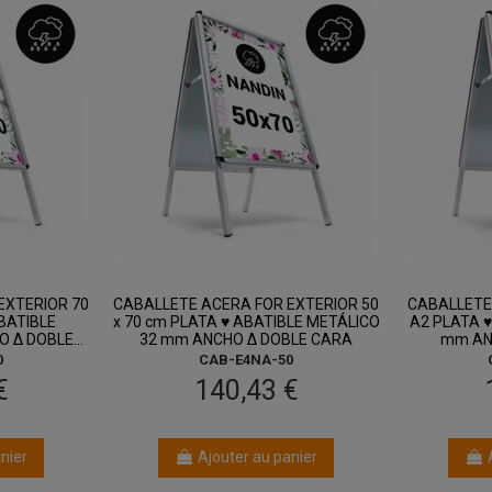
ût
entre 14 août
et 18 août
EXTERIOR 70
CABALLETE ACERA FOR EXTERIOR 50
CABALLETE
BATIBLE
x 70 cm PLATA ♥ ABATIBLE METÁLICO
A2 PLATA ♥
 Δ DOBLE...
32 mm ANCHO Δ DOBLE CARA
mm AN
0
CAB-E4NA-50
€
140,43 €
nier
Ajouter au panier