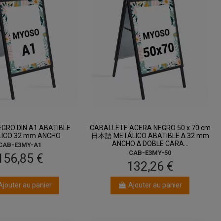
entre 14 août
entre 14 août
et 18 août
et 18 août
GRO DIN A1 ABATIBLE
CABALLETE ACERA NEGRO 50 x 70 cm
ICO 32 mm ANCHO
日本語 METÁLICO ABATIBLE Δ 32 mm
ANCHO Δ DOBLE CARA...
CAB-E3MY-A1
CAB-E3MY-50
156,85 €
132,26 €
Ajouter au panier
Ajouter au panier