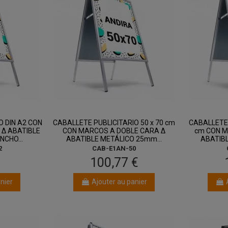
ût
entre 13 août
et 17 août
O DIN A2 CON
CABALLETE PUBLICITARIO 50 x 70 cm
CABALLETE 
Δ ABATIBLE
CON MARCOS A DOBLE CARA Δ
cm CON M
CHO...
ABATIBLE METÁLICO 25mm...
ABATIBL
2
CAB-E1AN-50
€
100,77 €
nier
Ajouter au panier