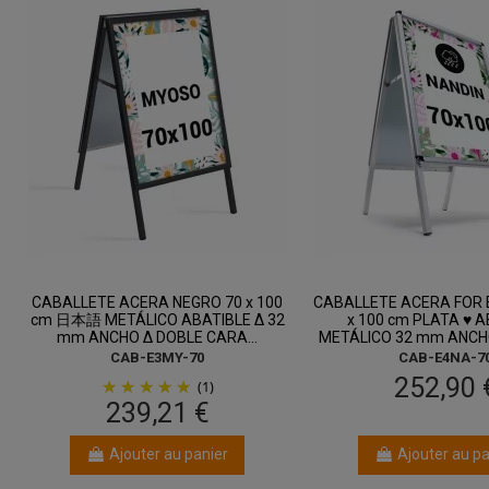
entre 14 août
entre 14 ao
et 18 août
et 18 août
CABALLETE ACERA NEGRO 70 x 100
CABALLETE ACERA FOR 
cm 日本語 METÁLICO ABATIBLE Δ 32
x 100 cm PLATA ♥ A
mm ANCHO Δ DOBLE CARA...
METÁLICO 32 mm ANCHO
CAB-E3MY-70
CAB-E4NA-7
252,90 
(1)
239,21 €
Ajouter au panier
Ajouter au pa