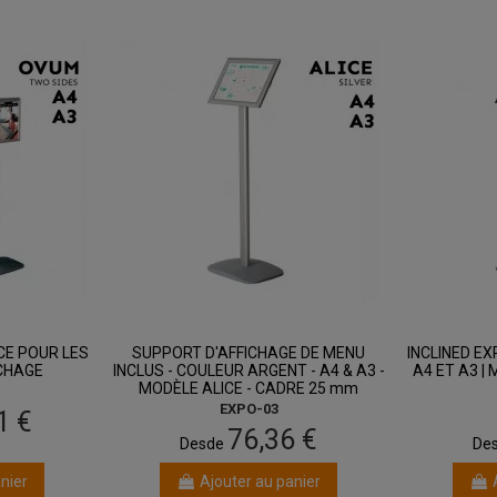
ût
entre 12 août
et 14 août
CE POUR LES
SUPPORT D'AFFICHAGE DE MENU
INCLINED EX
CHAGE
INCLUS - COULEUR ARGENT - A4 & A3 -
A4 ET A3 |
MODÈLE ALICE - CADRE 25 mm
EXPO-03
1 €
76,36 €
Desde
De
nier
Ajouter au panier