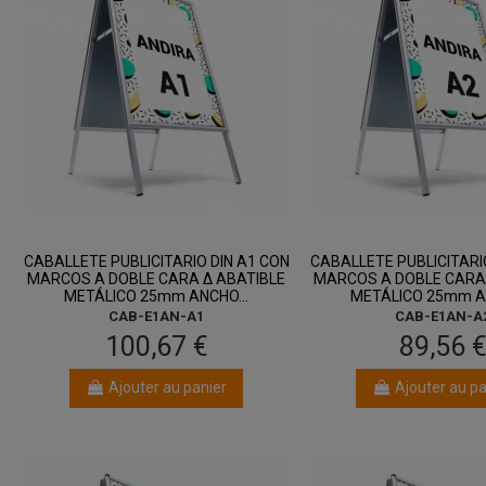
entre 13 août
entre 13 ao
et 17 août
et 17 août
CABALLETE PUBLICITARIO DIN A1 CON
CABALLETE PUBLICITARI
MARCOS A DOBLE CARA Δ ABATIBLE
MARCOS A DOBLE CARA 
METÁLICO 25mm ANCHO...
METÁLICO 25mm AN
CAB-E1AN-A1
CAB-E1AN-A
100,67 €
89,56 
Ajouter au panier
Ajouter au pa