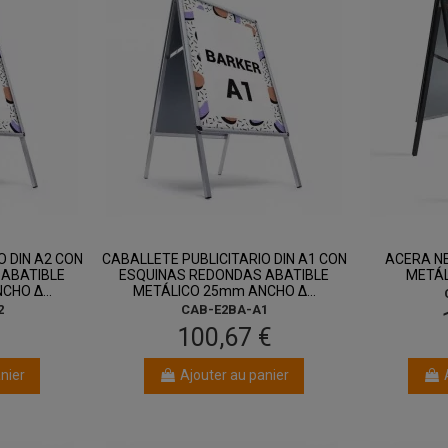
ût
entre 13 août
et 17 août
O DIN A2 CON
CABALLETE PUBLICITARIO DIN A1 CON
ACERA NE
 ABATIBLE
ESQUINAS REDONDAS ABATIBLE
METÁL
HO Δ...
METÁLICO 25mm ANCHO Δ...
2
CAB-E2BA-A1
€
100,67 €
nier
Ajouter au panier