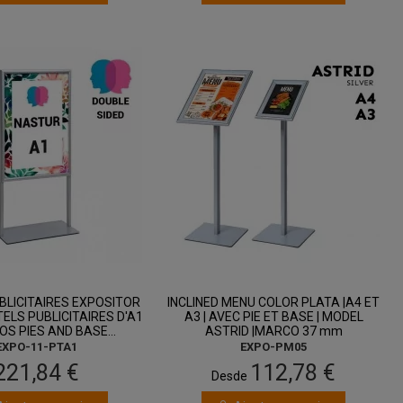
entre 13 août
entre 10 août
et 17 août
et 12 août
BLICITAIRES EXPOSITOR
INCLINED MENU COLOR PLATA |A4 ET
ELS PUBLICITAIRES D'A1
A3 | AVEC PIE ET BASE | MODEL
OS PIES AND BASE...
ASTRID |MARCO 37 mm
EXPO-11-PTA1
EXPO-PM05
221,84 €
112,78 €
Desde