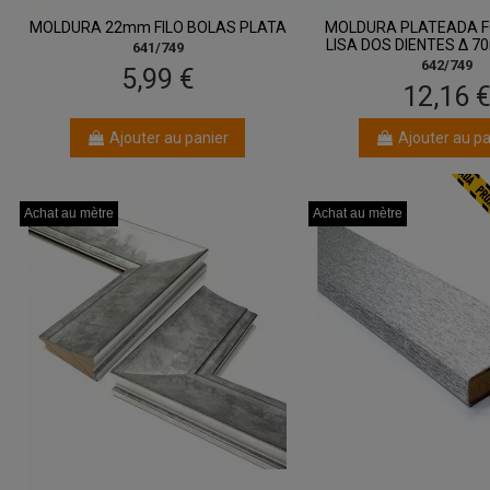
MOLDURA 22mm FILO BOLAS PLATA
MOLDURA PLATEADA F
LISA DOS DIENTES Δ 
641/749
642/749
5,99 €
12,16 
Ajouter au panier
Ajouter au pa
Achat au mètre
Achat au mètre
Achat au mètre
Achat au mètre
Achat au mètre
Achat au mètre