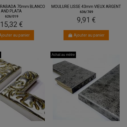
GRABADA 70mm BLANCO
MOULURE LISSE 43mm VIEUX ARGENT
AND PLATA
636/749
626/019
9,91 €
15,32 €
Ajouter au panier
Ajouter au panier
Achat au mètre
Achat au mètre
Achat au mètre