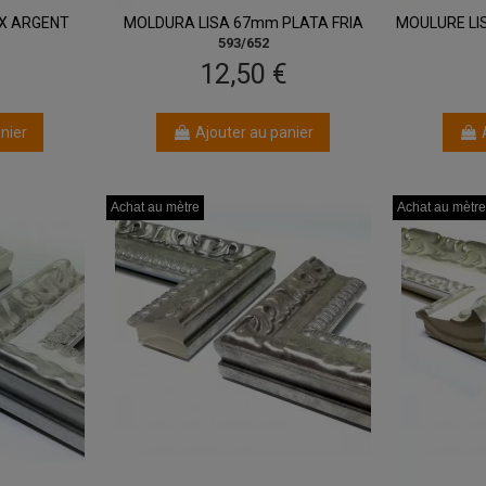
X ARGENT
MOLDURA LISA 67mm PLATA FRIA
MOULURE LI
593/652
12,50 €
nier
Ajouter au panier
Achat au mètre
Achat au mètre
Achat au mètre
Achat au mètre
Achat au mètre
Achat au mètre
Achat au mètre