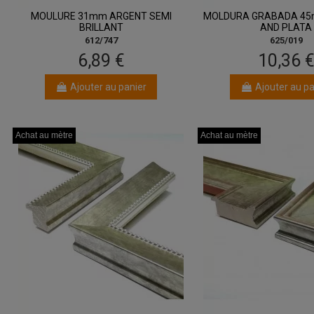
MOULURE 31mm ARGENT SEMI
MOLDURA GRABADA 45
BRILLANT
AND PLATA
612/747
625/019
6,89 €
10,36 
Ajouter au panier
Ajouter au pa
Achat au mètre
Achat au mètre
Achat au mètre
Achat au mètre
Achat au mètre
Achat au mètre