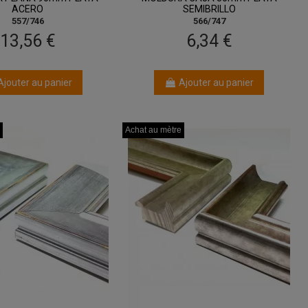
ACERO
SEMIBRILLO
557/746
566/747
13,56 €
6,34 €
Ajouter au panier
Ajouter au panier
Achat au mètre
Achat au mètre
Achat au mètre