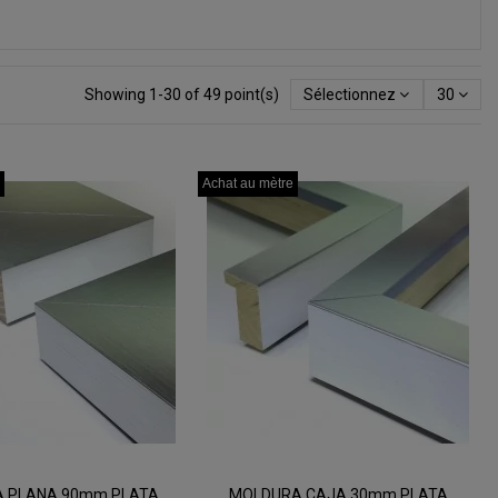
Showing 1-30 of 49 point(s)
Sélectionnez
30
Achat au mètre
Achat au mètre
Achat au mètre
 PLANA 90mm PLATA
MOLDURA CAJA 30mm PLATA