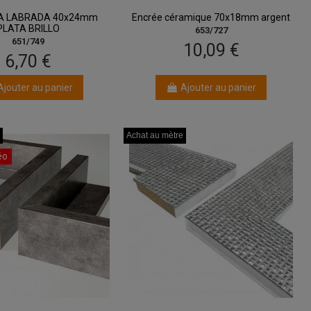
A LABRADA 40x24mm
Encrée céramique 70x18mm argent
PLATA BRILLO
653/727
651/749
10,09 €
6,70 €
Ajouter au panier
Ajouter au panier
Achat au mètre
Achat au mètre
Achat au mètre
Achat au mètre
éo