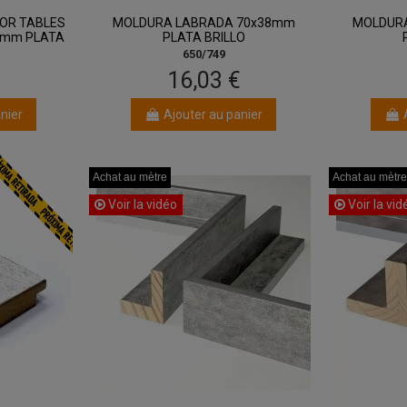
OR TABLES
MOLDURA LABRADA 70x38mm
MOLDUR
70mm PLATA
PLATA BRILLO
650/749
€
16,03 €
nier
Ajouter au panier
Achat au mètre
Achat au mètre
Achat au mètre
Achat au mètre
Achat au mètre
Achat au mètre
Achat au mètre
Achat au mètre
Voir la vidéo
Voir la vid