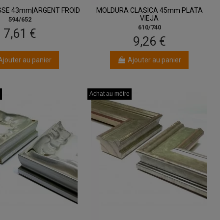
SSE 43mm|ARGENT FROID
MOLDURA CLASICA 45mm PLATA
VIEJA
594/652
610/740
7,61 €
9,26 €
Ajouter au panier
Ajouter au panier
Achat au mètre
Achat au mètre
Achat au mètre