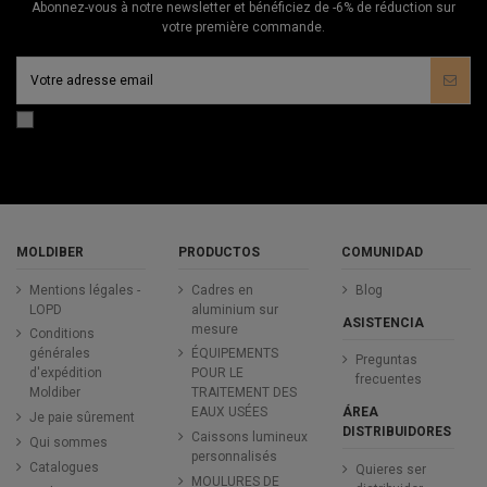
Abonnez-vous à notre newsletter et bénéficiez de -6% de réduction sur
votre première commande.
MOLDIBER
PRODUCTOS
COMUNIDAD
Mentions légales -
Cadres en
Blog
LOPD
aluminium sur
ASISTENCIA
mesure
Conditions
générales
ÉQUIPEMENTS
Preguntas
d'expédition
POUR LE
frecuentes
Moldiber
TRAITEMENT DES
ÁREA
EAUX USÉES
Je paie sûrement
DISTRIBUIDORES
Caissons lumineux
Qui sommes
personnalisés
Catalogues
Quieres ser
MOULURES DE