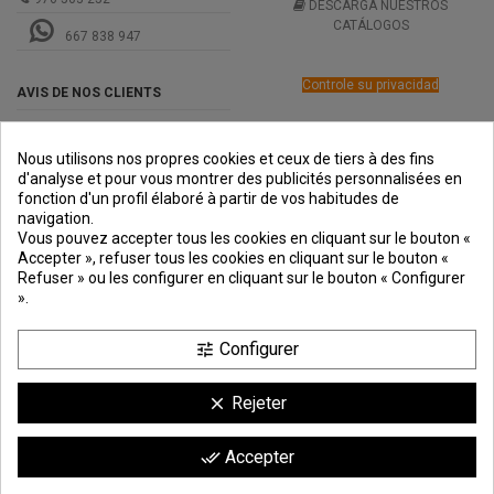
DESCARGA NUESTROS
CATÁLOGOS
667 838 947
Controle su privacidad
AVIS DE NOS CLIENTS
Nous utilisons nos propres cookies et ceux de tiers à des fins
d'analyse et pour vous montrer des publicités personnalisées en
fonction d'un profil élaboré à partir de vos habitudes de
navigation.
PREMIOS
METODOS
ENVÍO
COMERCIO
INSTITUCIONAL
Vous pouvez accepter tous les cookies en cliquant sur le bouton «
DE PAGO
SEGURO
Accepter », refuser tous les cookies en cliquant sur le bouton «
Refuser » ou les configurer en cliquant sur le bouton « Configurer
».
Configurer
tune
Rejeter
clear
Comerciante aprobado por la Sociedad de Opiniones Contrastadas,
haga
Accepter
done_all
clic aquí para mostrar el certificado
.
9.6
/10
1744 avis