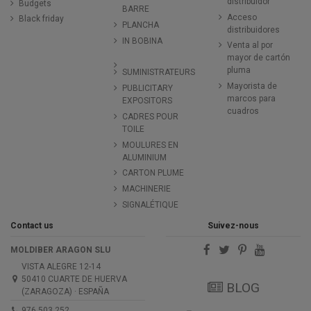
distribuidor
Budgets
BARRE
Acceso
Black friday
PLANCHA
distribuidores
IN BOBINA
Venta al por
mayor de cartón
pluma
SUMINISTRATEURS
Mayorista de
PUBLICITARY
marcos para
EXPOSITORS
cuadros
CADRES POUR
TOILE
MOULURES EN
ALUMINIUM
CARTON PLUME
MACHINERIE
SIGNALÉTIQUE
Contact us
Suivez-nous
MOLDIBER ARAGON SLU
VISTA ALEGRE 12-14
50410 CUARTE DE HUERVA
BLOG
(ZARAGOZA) · ESPAÑA
976 503 252