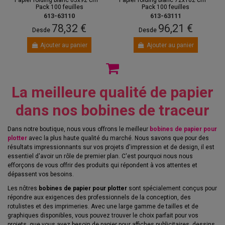
Papier folding blanc 65x92 cm —
Papier folding blanc 72x102 cm —
Pack 100 feuilles
Pack 100 feuilles
613-63110
613-63111
78,32 €
96,21 €
Desde
Desde
Ajouter au panier
Ajouter au panier
La meilleure qualité de papier
dans nos bobines de traceur
Dans notre boutique, nous vous offrons le meilleur
bobines de papier pour
plotter
avec la plus haute qualité du marché. Nous savons que pour des
résultats impressionnants sur vos projets d'impression et de design, il est
essentiel d'avoir un rôle de premier plan. C'est pourquoi nous nous
efforçons de vous offrir des produits qui répondent à vos attentes et
dépassent vos besoins.
Les nôtres
bobines de papier pour plotter
sont spécialement conçus pour
répondre aux exigences des professionnels de la conception, des
rotulistes et des imprimeries. Avec une large gamme de tailles et de
graphiques disponibles, vous pouvez trouver le choix parfait pour vos
projets, que vous ayez besoin de papier pour affiches publicitaires, dessins