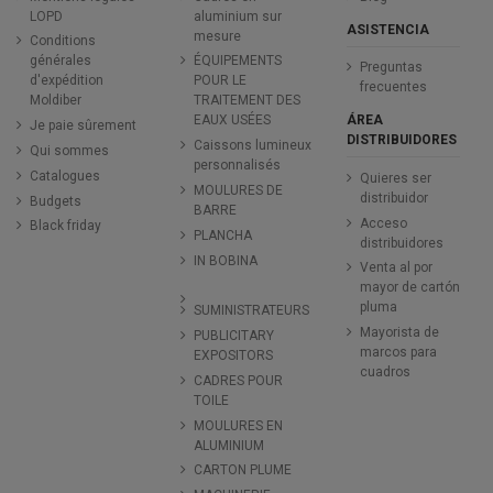
LOPD
aluminium sur
ASISTENCIA
mesure
Conditions
générales
ÉQUIPEMENTS
Preguntas
d'expédition
POUR LE
frecuentes
Moldiber
TRAITEMENT DES
ÁREA
EAUX USÉES
Je paie sûrement
DISTRIBUIDORES
Caissons lumineux
Qui sommes
personnalisés
Catalogues
Quieres ser
MOULURES DE
distribuidor
Budgets
BARRE
Acceso
Black friday
PLANCHA
distribuidores
IN BOBINA
Venta al por
mayor de cartón
pluma
SUMINISTRATEURS
Mayorista de
PUBLICITARY
marcos para
EXPOSITORS
cuadros
CADRES POUR
TOILE
MOULURES EN
ALUMINIUM
CARTON PLUME