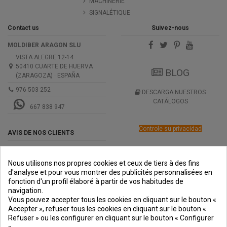
MACHINERIE
SIGNALÉTIQUE
Contact us
Suivez-nous
MOLDIBER ARAGON SLU
VISTA ALEGRE 12-14
50410 CUARTE DE HUERVA
BLOG
(ZARAGOZA) · ESPAÑA
976 503 252
DESCARGA NUESTROS
CATÁLOGOS
667 838 947
Controle su privacidad
AVIS DE NOS CLIENTS
Nous utilisons nos propres cookies et ceux de tiers à des fins
d'analyse et pour vous montrer des publicités personnalisées en
fonction d'un profil élaboré à partir de vos habitudes de
navigation.
PREMIOS
METODOS
ENVÍO
COMERCIO
INSTITUCIONAL
Vous pouvez accepter tous les cookies en cliquant sur le bouton «
DE PAGO
SEGURO
Accepter », refuser tous les cookies en cliquant sur le bouton «
Refuser » ou les configurer en cliquant sur le bouton « Configurer
».