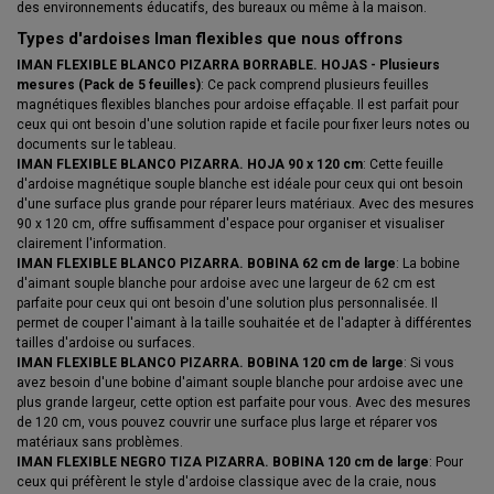
des environnements éducatifs, des bureaux ou même à la maison.
Types d'ardoises Iman flexibles que nous offrons
IMAN FLEXIBLE BLANCO PIZARRA BORRABLE. HOJAS - Plusieurs
mesures (Pack de 5 feuilles)
: Ce pack comprend plusieurs feuilles
magnétiques flexibles blanches pour ardoise effaçable. Il est parfait pour
ceux qui ont besoin d'une solution rapide et facile pour fixer leurs notes ou
documents sur le tableau.
IMAN FLEXIBLE BLANCO PIZARRA. HOJA 90 x 120 cm
: Cette feuille
d'ardoise magnétique souple blanche est idéale pour ceux qui ont besoin
d'une surface plus grande pour réparer leurs matériaux. Avec des mesures
90 x 120 cm, offre suffisamment d'espace pour organiser et visualiser
clairement l'information.
IMAN FLEXIBLE BLANCO PIZARRA. BOBINA 62 cm de large
: La bobine
d'aimant souple blanche pour ardoise avec une largeur de 62 cm est
parfaite pour ceux qui ont besoin d'une solution plus personnalisée. Il
permet de couper l'aimant à la taille souhaitée et de l'adapter à différentes
tailles d'ardoise ou surfaces.
IMAN FLEXIBLE BLANCO PIZARRA. BOBINA 120 cm de large
: Si vous
avez besoin d'une bobine d'aimant souple blanche pour ardoise avec une
plus grande largeur, cette option est parfaite pour vous. Avec des mesures
de 120 cm, vous pouvez couvrir une surface plus large et réparer vos
matériaux sans problèmes.
IMAN FLEXIBLE NEGRO TIZA PIZARRA. BOBINA 120 cm de large
: Pour
ceux qui préfèrent le style d'ardoise classique avec de la craie, nous