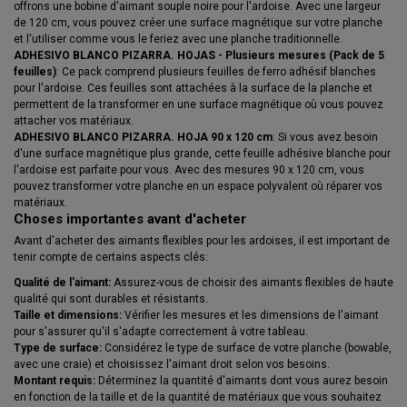
offrons une bobine d'aimant souple noire pour l'ardoise. Avec une largeur
de 120 cm, vous pouvez créer une surface magnétique sur votre planche
et l'utiliser comme vous le feriez avec une planche traditionnelle.
ADHESIVO BLANCO PIZARRA. HOJAS - Plusieurs mesures (Pack de 5
feuilles)
: Ce pack comprend plusieurs feuilles de ferro adhésif blanches
pour l'ardoise. Ces feuilles sont attachées à la surface de la planche et
permettent de la transformer en une surface magnétique où vous pouvez
attacher vos matériaux.
ADHESIVO BLANCO PIZARRA. HOJA 90 x 120 cm
: Si vous avez besoin
d'une surface magnétique plus grande, cette feuille adhésive blanche pour
l'ardoise est parfaite pour vous. Avec des mesures 90 x 120 cm, vous
pouvez transformer votre planche en un espace polyvalent où réparer vos
matériaux.
Choses importantes avant d'acheter
Avant d'acheter des aimants flexibles pour les ardoises, il est important de
tenir compte de certains aspects clés:
Qualité de l'aimant:
Assurez-vous de choisir des aimants flexibles de haute
qualité qui sont durables et résistants.
Taille et dimensions:
Vérifier les mesures et les dimensions de l'aimant
pour s'assurer qu'il s'adapte correctement à votre tableau.
Type de surface:
Considérez le type de surface de votre planche (bowable,
avec une craie) et choisissez l'aimant droit selon vos besoins.
Montant requis:
Déterminez la quantité d'aimants dont vous aurez besoin
en fonction de la taille et de la quantité de matériaux que vous souhaitez