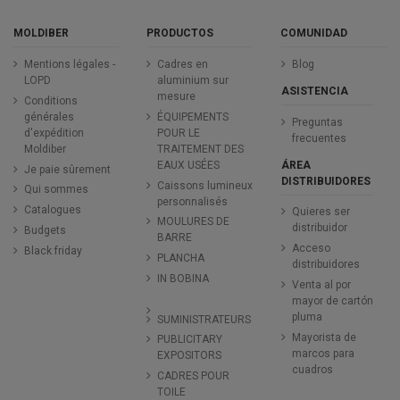
MOLDIBER
PRODUCTOS
COMUNIDAD
Mentions légales -
Cadres en
Blog
LOPD
aluminium sur
ASISTENCIA
mesure
Conditions
générales
ÉQUIPEMENTS
Preguntas
d'expédition
POUR LE
frecuentes
Moldiber
TRAITEMENT DES
ÁREA
EAUX USÉES
Je paie sûrement
DISTRIBUIDORES
Caissons lumineux
Qui sommes
personnalisés
Catalogues
Quieres ser
MOULURES DE
distribuidor
Budgets
BARRE
Acceso
Black friday
PLANCHA
distribuidores
IN BOBINA
Venta al por
mayor de cartón
pluma
SUMINISTRATEURS
Mayorista de
PUBLICITARY
marcos para
EXPOSITORS
cuadros
CADRES POUR
TOILE