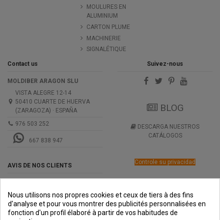
MOULURES EN
ALUMINIUM
CARTON PLUME
MACHINERIE
SIGNALÉTIQUE
Contact us
Suivez-nous
MOLDIBER ARAGON SLU
VISTA ALEGRE 12-14
50410 CUARTE DE HUERVA
BLOG
(ZARAGOZA) · ESPAÑA
976 503 252
DESCARGA NUESTROS
CATÁLOGOS
667 838 947
Controle su privacidad
AVIS DE NOS CLIENTS
Nous utilisons nos propres cookies et ceux de tiers à des fins
d'analyse et pour vous montrer des publicités personnalisées en
fonction d'un profil élaboré à partir de vos habitudes de