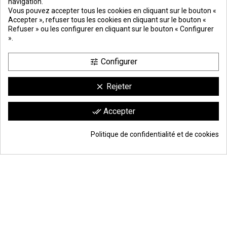
navigation.
PREMIOS
METODOS
ENVÍO
COMERCIO
INSTITUCIONAL
Vous pouvez accepter tous les cookies en cliquant sur le bouton «
DE PAGO
SEGURO
Accepter », refuser tous les cookies en cliquant sur le bouton «
Refuser » ou les configurer en cliquant sur le bouton « Configurer
».
Configurer
tune
Rejeter
clear
Comerciante aprobado por la Sociedad de Opiniones Contrastadas,
haga
Accepter
done_all
clic aquí para mostrar el certificado
.
9.6
/10
1744 avis
Politique de confidentialité et de cookies
© Todos los derechos reservados | Moldiber Aragon S.L.U.