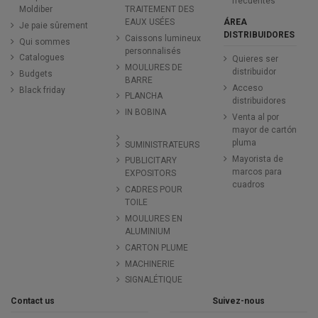
frecuentes
Moldiber
TRAITEMENT DES
ÁREA
EAUX USÉES
Je paie sûrement
DISTRIBUIDORES
Caissons lumineux
Qui sommes
personnalisés
Catalogues
Quieres ser
MOULURES DE
distribuidor
Budgets
BARRE
Acceso
Black friday
PLANCHA
distribuidores
IN BOBINA
Venta al por
mayor de cartón
pluma
SUMINISTRATEURS
Mayorista de
PUBLICITARY
marcos para
EXPOSITORS
cuadros
CADRES POUR
TOILE
MOULURES EN
ALUMINIUM
CARTON PLUME
MACHINERIE
SIGNALÉTIQUE
Contact us
Suivez-nous