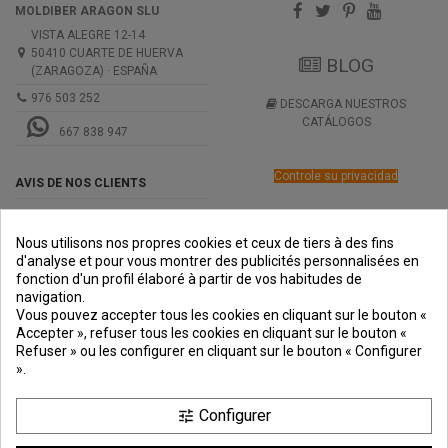
MOLDIBER ARAGON SLU
VISTA ALEGRE 12-14
50410 CUARTE DE HUERVA
BLOG
(ZARAGOZA) · ESPAÑA
976 503 252
DESCARGA NUESTROS
CATÁLOGOS
667 838 947
Controle su privacidad
AVIS DE NOS CLIENTS
Nous utilisons nos propres cookies et ceux de tiers à des fins
d'analyse et pour vous montrer des publicités personnalisées en
fonction d'un profil élaboré à partir de vos habitudes de
navigation.
PREMIOS
METODOS
ENVÍO
COMERCIO
INSTITUCIONAL
Vous pouvez accepter tous les cookies en cliquant sur le bouton «
DE PAGO
SEGURO
Accepter », refuser tous les cookies en cliquant sur le bouton «
Refuser » ou les configurer en cliquant sur le bouton « Configurer
».
Configurer
tune