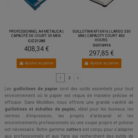
PROFESSIONNEL A4 METALICA |
GUILLOTINA KF16916 | LARGO 330
CAPACITÉ DE COURT 35 MEN.
MM | CAPACITY COURT 400
HOURS.
CIZ21285
GUI16916
408,34 €
297,85 €
Ajouter au panier
Ajouter au panier
1
2
Les
guillotines de papier
sont des outils essentiels pour tout
environnement où le papier est requis de manière précise et
efficace. Dans Moldiber, nous offrons une grande variété de
guillotines et échelles de papier,
idéal pour les bureaux, les
centres d'impression, les projets d'artisanat et les
environnements professionnels où une coupe propre et précise
est nécessaire. Notre gamme
cutters
est conçu pour s'adapter
aux professionnels et aux fans qui recherchent des outils de