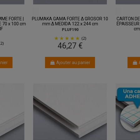
ME FORTE |
PLUMAKA GAMA FORTE Δ GROSOR 10
CARTON DE
 70 x 100 cm
mm Δ MEDIDA 122 x 244 cm
ÉPAISSEUR 
IF
cm
PLUF190
(2)
(2)
46,27 €
nier
Ajouter au panier