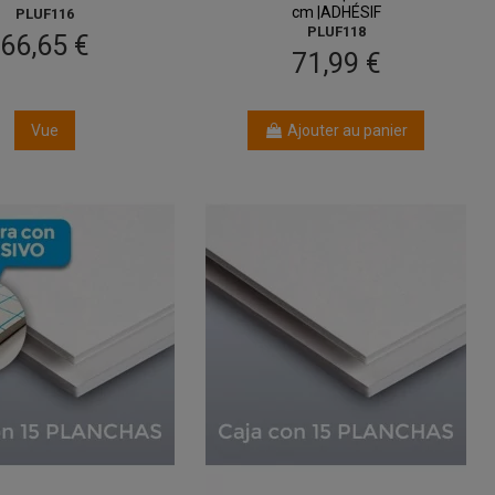
cm |ADHÉSIF
PLUF116
PLUF118
66,65 €
71,99 €
Vue
Ajouter au panier