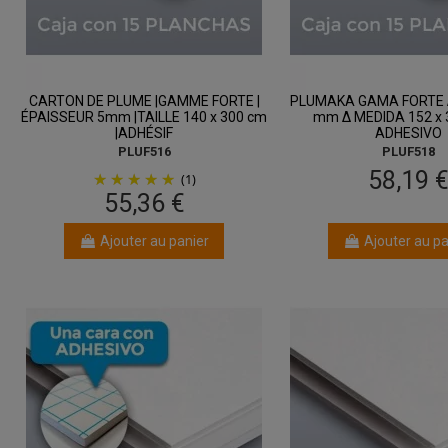
CARTON DE PLUME |GAMME FORTE |
PLUMAKA GAMA FORTE 
ÉPAISSEUR 5mm |TAILLE 140 x 300 cm
mm Δ MEDIDA 152 x 
|ADHÉSIF
ADHESIVO
PLUF516
PLUF518
58,19 
(1)
55,36 €
Ajouter au panier
Ajouter au pa