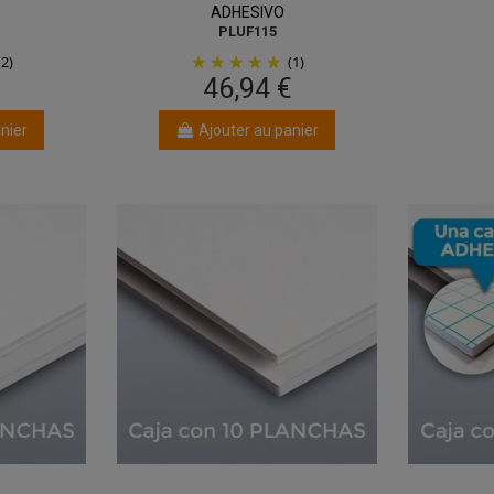
ADHESIVO
PLUF115
(2)
(1)
€
46,94 €
nier
Ajouter au panier