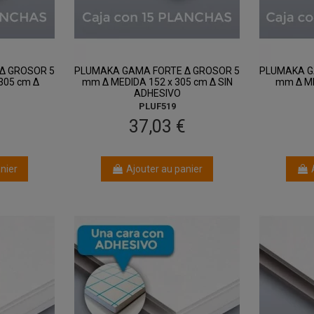
Δ GROSOR 5
PLUMAKA GAMA FORTE Δ GROSOR 5
PLUMAKA G
305 cm Δ
mm Δ MEDIDA 152 x 305 cm Δ SIN
mm Δ ME
ADHESIVO
PLUF519
€
37,03 €
nier
Ajouter au panier