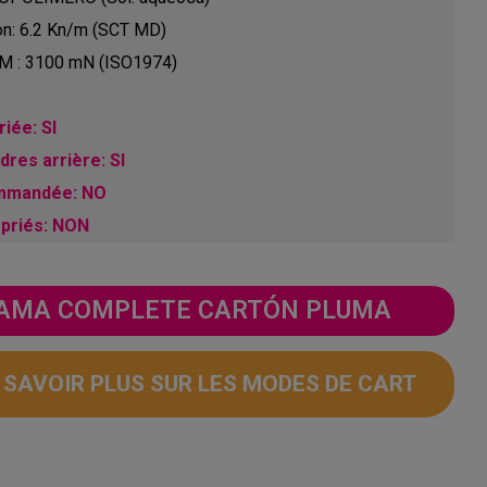
on: 6.2 Kn/m (SCT MD)
 GM : 3100 mN (ISO1974)
iée: SI
res arrière: SI
ommandée: NO
opriés: NON
 GAMA COMPLETE CARTÓN PLUMA
N SAVOIR PLUS SUR LES MODES DE CART