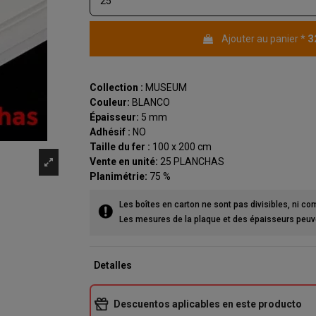
3
Ajouter au panier
*
(2 avis)
Collection :
MUSEUM
Couleur:
BLANCO
Épaisseur:
5 mm
Adhésif :
NO
Taille du fer :
100 x 200 cm
Vente en unité:
25 PLANCHAS
Planimétrie:
75 %
Les boîtes en carton ne sont pas divisibles, ni co
Les mesures de la plaque et des épaisseurs peuven
Detalles
Descuentos aplicables en este producto