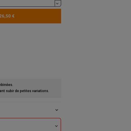
26,50 €
mbinées.
t subir de petites variations.
expand_more
expand_more