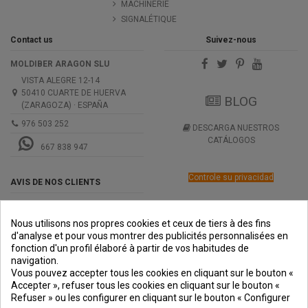
MACHINERIE
SIGNALÉTIQUE
Contact us
Suivez-nous
MOLDIBER ARAGON SLU
VISTA ALEGRE 12-14
50410 CUARTE DE HUERVA
BLOG
(ZARAGOZA) · ESPAÑA
976 503 252
DESCARGA NUESTROS
CATÁLOGOS
667 838 947
Controle su privacidad
AVIS DE NOS CLIENTS
Nous utilisons nos propres cookies et ceux de tiers à des fins
d'analyse et pour vous montrer des publicités personnalisées en
fonction d'un profil élaboré à partir de vos habitudes de
navigation.
PREMIOS
METODOS
ENVÍO
COMERCIO
INSTITUCIONAL
Vous pouvez accepter tous les cookies en cliquant sur le bouton «
DE PAGO
SEGURO
Accepter », refuser tous les cookies en cliquant sur le bouton «
Refuser » ou les configurer en cliquant sur le bouton « Configurer