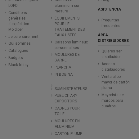
LOPD
aluminium sur
ASISTENCIA
mesure
Conditions
générales
ÉQUIPEMENTS
Preguntas
d'expédition
POUR LE
frecuentes
Moldiber
TRAITEMENT DES
ÁREA
EAUX USÉES
Je paie sûrement
DISTRIBUIDORES
Caissons lumineux
Qui sommes
personnalisés
Catalogues
Quieres ser
MOULURES DE
distribuidor
Budgets
BARRE
Acceso
Black friday
PLANCHA
distribuidores
IN BOBINA
Venta al por
mayor de cartón
pluma
SUMINISTRATEURS
Mayorista de
PUBLICITARY
marcos para
EXPOSITORS
cuadros
CADRES POUR
TOILE
MOULURES EN
ALUMINIUM
CARTON PLUME