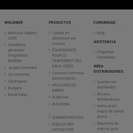
MOLDIBER
PRODUCTOS
COMUNIDAD
Mentions légales -
Cadres en
Blog
LOPD
aluminium sur
ASISTENCIA
mesure
Conditions
générales
ÉQUIPEMENTS
Preguntas
d'expédition
POUR LE
frecuentes
Moldiber
TRAITEMENT DES
ÁREA
EAUX USÉES
Je paie sûrement
DISTRIBUIDORES
Caissons lumineux
Qui sommes
personnalisés
Catalogues
Quieres ser
MOULURES DE
distribuidor
Budgets
BARRE
Acceso
Black friday
PLANCHA
distribuidores
IN BOBINA
Venta al por
mayor de cartón
pluma
SUMINISTRATEURS
Mayorista de
PUBLICITARY
marcos para
EXPOSITORS