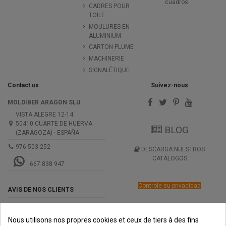
cuadros
CADRES POUR
TOILE
MOULURES EN
ALUMINIUM
CARTON PLUME
MACHINERIE
SIGNALÉTIQUE
Contact us
Suivez-nous
MOLDIBER ARAGON SLU
VISTA ALEGRE 12-14
50410 CUARTE DE HUERVA
BLOG
(ZARAGOZA) · ESPAÑA
976 503 252
DESCARGA NUESTROS
CATÁLOGOS
667 838 947
Controle su privacidad
AVIS DE NOS CLIENTS
Nous utilisons nos propres cookies et ceux de tiers à des fins