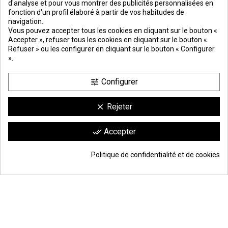
d'analyse et pour vous montrer des publicités personnalisées en
fonction d'un profil élaboré à partir de vos habitudes de
navigation.
PREMIOS
METODOS
ENVÍO
COMERCIO
INSTITUCIONAL
Vous pouvez accepter tous les cookies en cliquant sur le bouton «
DE PAGO
SEGURO
Accepter », refuser tous les cookies en cliquant sur le bouton «
Refuser » ou les configurer en cliquant sur le bouton « Configurer
».
Configurer
tune
Rejeter
clear
Comerciante aprobado por la Sociedad de Opiniones Contrastadas,
haga
Accepter
done_all
clic aquí para mostrar el certificado
.
9.6
/10
1744 avis
Politique de confidentialité et de cookies
© Todos los derechos reservados | Moldiber Aragon S.L.U.