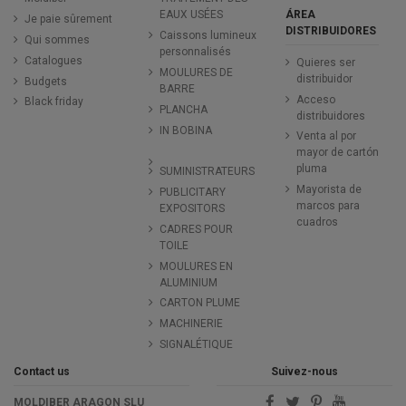
ÁREA
EAUX USÉES
Je paie sûrement
DISTRIBUIDORES
Caissons lumineux
Qui sommes
personnalisés
Catalogues
Quieres ser
MOULURES DE
distribuidor
Budgets
BARRE
Acceso
Black friday
PLANCHA
distribuidores
IN BOBINA
Venta al por
mayor de cartón
pluma
SUMINISTRATEURS
Mayorista de
PUBLICITARY
marcos para
EXPOSITORS
cuadros
CADRES POUR
TOILE
MOULURES EN
ALUMINIUM
CARTON PLUME
MACHINERIE
SIGNALÉTIQUE
Contact us
Suivez-nous
MOLDIBER ARAGON SLU