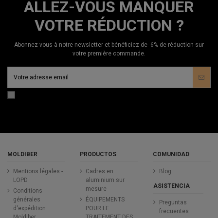
ALLEZ-VOUS MANQUER
VOTRE RÉDUCTION ?
Abonnez-vous à notre newsletter et bénéficiez de -6% de réduction sur
votre première commande.
MOLDIBER
PRODUCTOS
COMUNIDAD
Mentions légales -
Cadres en
Blog
LOPD
aluminium sur
ASISTENCIA
mesure
Conditions
générales
ÉQUIPEMENTS
Preguntas
d'expédition
POUR LE
frecuentes
Moldiber
TRAITEMENT DES