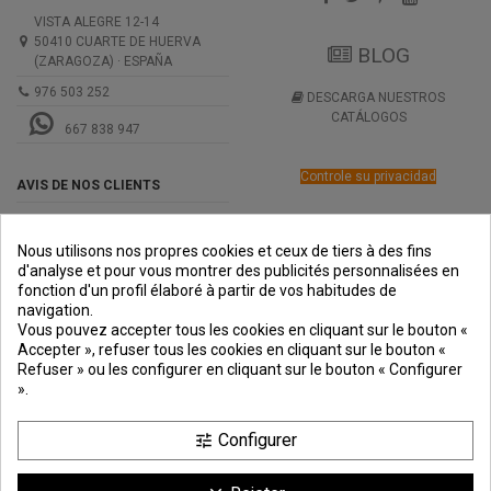
VISTA ALEGRE 12-14
50410 CUARTE DE HUERVA
BLOG
(ZARAGOZA) · ESPAÑA
976 503 252
DESCARGA NUESTROS
CATÁLOGOS
667 838 947
Controle su privacidad
AVIS DE NOS CLIENTS
Nous utilisons nos propres cookies et ceux de tiers à des fins
d'analyse et pour vous montrer des publicités personnalisées en
fonction d'un profil élaboré à partir de vos habitudes de
navigation.
PREMIOS
METODOS
ENVÍO
COMERCIO
INSTITUCIONAL
Vous pouvez accepter tous les cookies en cliquant sur le bouton «
DE PAGO
SEGURO
Accepter », refuser tous les cookies en cliquant sur le bouton «
Refuser » ou les configurer en cliquant sur le bouton « Configurer
».
Configurer
tune