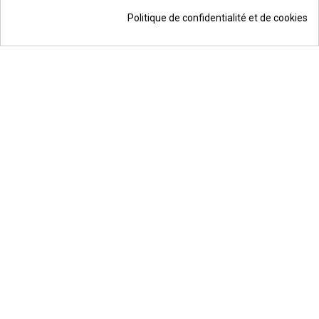
/10
1744 avis
Politique de confidentialité et de cookies
© Todos los derechos reservados | Moldiber Aragon S.L.U.