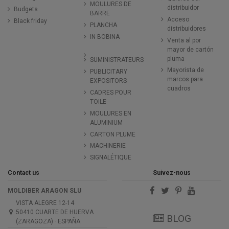
MOULURES DE
distribuidor
Budgets
BARRE
Acceso
Black friday
PLANCHA
distribuidores
IN BOBINA
Venta al por
mayor de cartón
pluma
SUMINISTRATEURS
Mayorista de
PUBLICITARY
marcos para
EXPOSITORS
cuadros
CADRES POUR
TOILE
MOULURES EN
ALUMINIUM
CARTON PLUME
MACHINERIE
SIGNALÉTIQUE
Contact us
Suivez-nous
MOLDIBER ARAGON SLU
VISTA ALEGRE 12-14
50410 CUARTE DE HUERVA
BLOG
(ZARAGOZA) · ESPAÑA