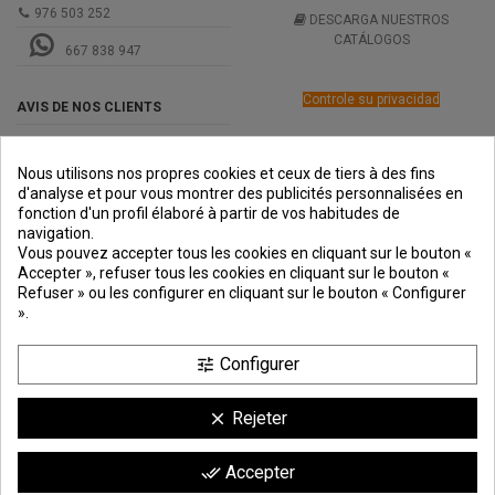
976 503 252
DESCARGA NUESTROS
CATÁLOGOS
667 838 947
Controle su privacidad
AVIS DE NOS CLIENTS
Nous utilisons nos propres cookies et ceux de tiers à des fins
d'analyse et pour vous montrer des publicités personnalisées en
fonction d'un profil élaboré à partir de vos habitudes de
navigation.
PREMIOS
METODOS
ENVÍO
COMERCIO
INSTITUCIONAL
Vous pouvez accepter tous les cookies en cliquant sur le bouton «
DE PAGO
SEGURO
Accepter », refuser tous les cookies en cliquant sur le bouton «
Refuser » ou les configurer en cliquant sur le bouton « Configurer
».
Configurer
tune
Rejeter
clear
Comerciante aprobado por la Sociedad de Opiniones Contrastadas,
haga
Accepter
done_all
clic aquí para mostrar el certificado
.
9.6