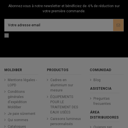
Abonnez-vous à notre newsletter et bénéficiez de -6% de réduction sur
votre première commande.
MOLDIBER
PRODUCTOS
COMUNIDAD
Mentions légales -
Cadres en
Blog
LOPD
aluminium sur
ASISTENCIA
mesure
Conditions
générales
ÉQUIPEMENTS
Preguntas
d'expédition
POUR LE
frecuentes
Moldiber
TRAITEMENT DES
ÁREA
EAUX USÉES
Je paie sûrement
DISTRIBUIDORES
Caissons lumineux
Qui sommes
personnalisés
Catalogues
Quieres ser