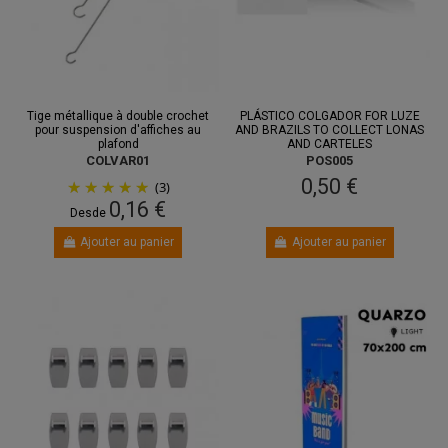
Tige métallique à double crochet
PLÁSTICO COLGADOR FOR LUZE
pour suspension d'affiches au
AND BRAZILS TO COLLECT LONAS
plafond
AND CARTELES
COLVAR01
POS005
0,50 €
(3)
0,16 €
Desde
Ajouter au panier
Ajouter au panier