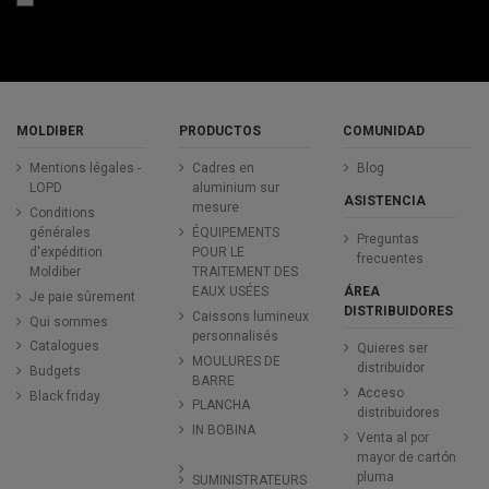
MOLDIBER
PRODUCTOS
COMUNIDAD
Mentions légales -
Cadres en
Blog
LOPD
aluminium sur
ASISTENCIA
mesure
Conditions
générales
ÉQUIPEMENTS
Preguntas
d'expédition
POUR LE
frecuentes
Moldiber
TRAITEMENT DES
ÁREA
EAUX USÉES
Je paie sûrement
DISTRIBUIDORES
Caissons lumineux
Qui sommes
personnalisés
Catalogues
Quieres ser
MOULURES DE
distribuidor
Budgets
BARRE
Acceso
Black friday
PLANCHA
distribuidores
IN BOBINA
Venta al por
mayor de cartón
pluma
SUMINISTRATEURS