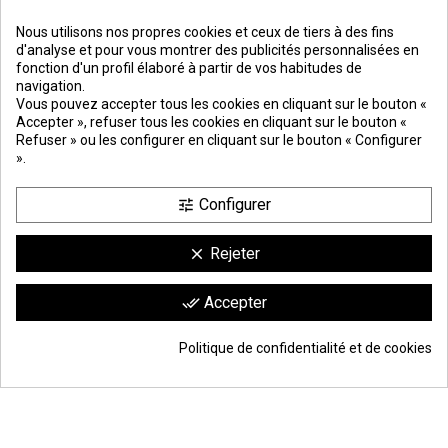
Nous utilisons nos propres cookies et ceux de tiers à des fins
d'analyse et pour vous montrer des publicités personnalisées en
fonction d'un profil élaboré à partir de vos habitudes de
navigation.
PREMIOS
METODOS
ENVÍO
COMERCIO
INSTITUCIONAL
Vous pouvez accepter tous les cookies en cliquant sur le bouton «
DE PAGO
SEGURO
Accepter », refuser tous les cookies en cliquant sur le bouton «
Refuser » ou les configurer en cliquant sur le bouton « Configurer
».
Configurer
tune
Rejeter
clear
Comerciante aprobado por la Sociedad de Opiniones Contrastadas,
haga
Accepter
done_all
clic aquí para mostrar el certificado
.
9.6
/10
1744 avis
Politique de confidentialité et de cookies
© Todos los derechos reservados | Moldiber Aragon S.L.U.