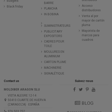
distribuidor
Budgets
BARRE
Acceso
Black friday
PLANCHA
distribuidores
IN BOBINA
Venta al por
mayor de cartón
pluma
SUMINISTRATEURS
Mayorista de
PUBLICITARY
marcos para
EXPOSITORS
cuadros
CADRES POUR
TOILE
MOULURES EN
ALUMINIUM
CARTON PLUME
MACHINERIE
SIGNALÉTIQUE
Contact us
Suivez-nous
MOLDIBER ARAGON SLU
VISTA ALEGRE 12-14
50410 CUARTE DE HUERVA
BLOG
(ZARAGOZA) · ESPAÑA
976 503 252