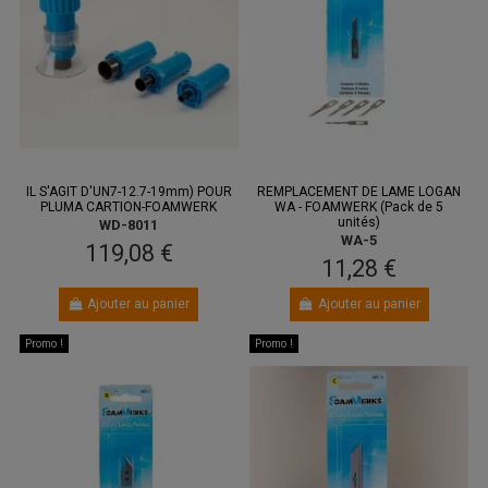
IL S'AGIT D'UN7-12.7-19mm) POUR
REMPLACEMENT DE LAME LOGAN
PLUMA CARTION-FOAMWERK
WA - FOAMWERK (Pack de 5
unités)
WD-8011
WA-5
119,08 €
11,28 €
Ajouter au panier
Ajouter au panier
Promo !
Promo !