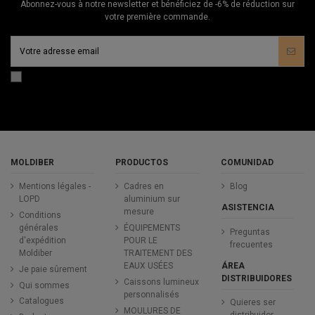
Abonnez-vous à notre newsletter et bénéficiez de -6% de réduction sur
votre première commande.
MOLDIBER
PRODUCTOS
COMUNIDAD
Mentions légales -
Cadres en
Blog
LOPD
aluminium sur
ASISTENCIA
mesure
Conditions
générales
ÉQUIPEMENTS
Preguntas
d'expédition
POUR LE
frecuentes
Moldiber
TRAITEMENT DES
ÁREA
EAUX USÉES
Je paie sûrement
DISTRIBUIDORES
Caissons lumineux
Qui sommes
personnalisés
Catalogues
Quieres ser
MOULURES DE