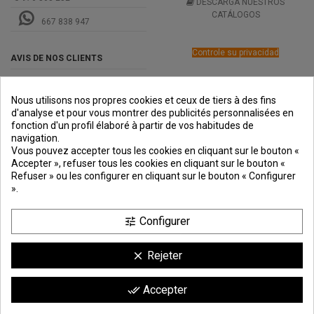
DESCARGA NUESTROS
CATÁLOGOS
667 838 947
Controle su privacidad
AVIS DE NOS CLIENTS
Nous utilisons nos propres cookies et ceux de tiers à des fins
d'analyse et pour vous montrer des publicités personnalisées en
fonction d'un profil élaboré à partir de vos habitudes de
navigation.
PREMIOS
METODOS
ENVÍO
COMERCIO
INSTITUCIONAL
Vous pouvez accepter tous les cookies en cliquant sur le bouton «
DE PAGO
SEGURO
Accepter », refuser tous les cookies en cliquant sur le bouton «
Refuser » ou les configurer en cliquant sur le bouton « Configurer
».
Configurer
tune
Rejeter
clear
Comerciante aprobado por la Sociedad de Opiniones Contrastadas,
haga
Accepter
done_all
clic aquí para mostrar el certificado
.
9.6
/10
1744 avis