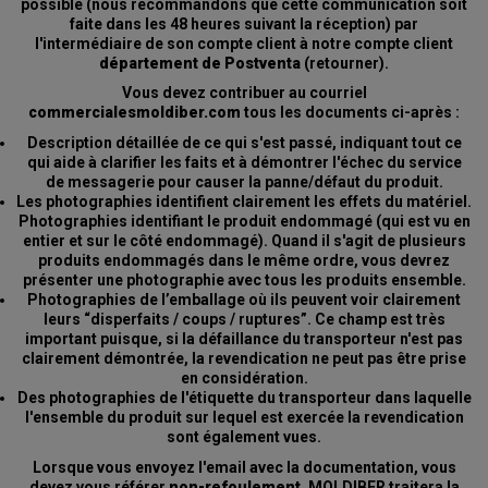
possible (nous recommandons que cette communication soit
faite dans les 48 heures suivant la réception) par
l'intermédiaire de son compte client à notre compte client
département de Postventa
(retourner).
Vous devez contribuer au courriel
commercialesmoldiber.com
tous les documents ci-après :
Description détaillée de ce qui s'est passé, indiquant tout ce
qui aide à clarifier les faits et à démontrer l'échec du service
de messagerie pour causer la panne/défaut du produit.
Les photographies identifient clairement les effets du matériel.
Photographies identifiant le produit endommagé (qui est vu en
entier et sur le côté endommagé). Quand il s'agit de plusieurs
produits endommagés dans le même ordre, vous devrez
présenter une photographie avec tous les produits ensemble.
Photographies de l’emballage où ils peuvent voir clairement
leurs “disperfaits / coups / ruptures”. Ce champ est très
important puisque, si la défaillance du transporteur n'est pas
clairement démontrée, la revendication ne peut pas être prise
en considération.
Des photographies de l'étiquette du transporteur dans laquelle
l'ensemble du produit sur lequel est exercée la revendication
sont également vues.
Lorsque vous envoyez l'email avec la documentation, vous
devez vous référer
non-refoulement
. MOLDIBER traitera la