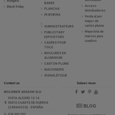
distribuidor
Budgets
BARRE
Acceso
Black friday
PLANCHA
distribuidores
IN BOBINA
Venta al por
mayor de
cartón pluma
SUMINISTRATEURS
Mayorista de
PUBLICITARY
marcos para
EXPOSITORS
cuadros
CADRES POUR
TOILE
MOULURES EN
ALUMINIUM
CARTON PLUME
MACHINERIE
SIGNALÉTIQUE
Contact us
Suivez-nous
MOLDIBER ARAGON SLU
VISTA ALEGRE 12-14
50410 CUARTE DE HUERVA
BLOG
(ZARAGOZA) · ESPAÑA
976 503 252