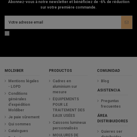
Abonnez-vous à notre newsletter et bénéficiez de -6% de réduction
sur votre première commande.
MOLDIBER
PRODUCTOS
COMUNIDAD
Mentions légales
Cadres en
Blog
- LOPD
aluminium sur
ASISTENCIA
mesure
Conditions
générales
ÉQUIPEMENTS
Preguntas
d'expédition
POUR LE
frecuentes
Moldiber
TRAITEMENT DES
ÁREA
EAUX USÉES
Je paie sûrement
DISTRIBUIDORES
Caissons lumineux
Qui sommes
personnalisés
Catalogues
Quieres ser
MOULURES DE