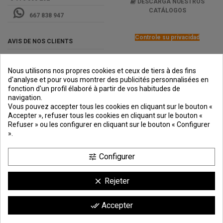
DESCARGA NUESTROS
CATÁLOGOS
667 838 947
Controle su privacidad
AVIS DE NOS CLIENTS
Nous utilisons nos propres cookies et ceux de tiers à des fins
d'analyse et pour vous montrer des publicités personnalisées en
fonction d'un profil élaboré à partir de vos habitudes de
navigation.
PREMIOS
METODOS
ENVÍO
COMERCIO
INSTITUCIONAL
Vous pouvez accepter tous les cookies en cliquant sur le bouton «
DE PAGO
SEGURO
Accepter », refuser tous les cookies en cliquant sur le bouton «
Refuser » ou les configurer en cliquant sur le bouton « Configurer
».
Configurer
tune
Rejeter
clear
Comerciante aprobado por la Sociedad de Opiniones Contrastadas,
haga
Accepter
done_all
clic aquí para mostrar el certificado
.
9.6
/10
1744 avis