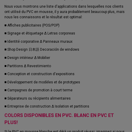
Nous vous montrons une liste d'applications dans lesquelles nos clients
ont utilisé du PVC en mousse, il y aura probablement beaucoup plus, mais
nous les connaissons et le résultat est optimal:
■
Affiches publicitaires (POS/POP)
■
Signage et étiquetage Δ Letras corporeas
■
Identité corporative Δ Panneaux muraux
■
Shop Design 日本語 Decoración de windows
■
Design intérieur Δ Mobilier
■
Partitions Δ Revestimiento
■
Conception et construction d'expositions
■
Développement de modèles et de prototypes
■
Campagnes de promotion à court terme
■
Séparateurs ou récipients alimentaires
■
Entreprise de construction Δ Isolation et partitions
COLORS DISPONIBLES EN PVC. BLANC EN PVC ET
PLUS!
Si le PVC en mousse blanche est déjà un produit réussi, imaginez si nous