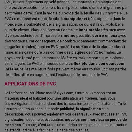
PVC, qui est également appelé panneau en mousse. Ces plaques ont
une
poids
exceptionnellement
bas
, il pèse moins d'un demi-gramme par
centimètre carré. C'est la moitié du poids de la feuille de PVC normale. Le
PVC en mousse est donc,
facile à manipuler
et très populaire dans le
monde de la publicité et de la signalisation, ce qui est là où Moldiber a
plus de clients. Plaques Forex ou Foamalite
imprimable
très bien avec
diverses techniques d'impression,
même
peut être
écrire en eux
avec
des rongeurs. Par conséquent, de nombreux panneaux commerciaux de
magasins (rotules) sont en PVC moulé. La
surface
de la plaque
plat et
lisse
, mais ça ne dure pas comme des plaques de PVC normales. Le
noyau est formé par une mousse légère en PVC, de sorte que la plaque
est si légère. Le PVC en mousse est
très flexible dans son épaisseur
inférieure
, les meilleurs foils peuvent même être roulés. Et c'est perdre
de la flexibilité en augmentant l'épaisseur de mousse de PVC.
APPLICATIONS DE PVC
Le fer forex en PVC blanc moulé (Lyx Foam, Sintra ou Simopor) est un
matériau idéal et habituel pour une utilisation à l'intérieur, mais vous
pouvez également utiliser dans des travaux temporaires à l'extérieur. Tu le
trouves beaucoup dans le monde
publicité
, la
signalisation
et la
décoration
. Vous pouvez également voir des travaux avec mousse en PVC
signalisation
sécurité et évacuation,
meubles commerciaux
ou
pièces de
machines
. En outre, c'est aussi un matériau populaire dans la construction
de
stands
, grâce à la facilité d'usinage des plaques.