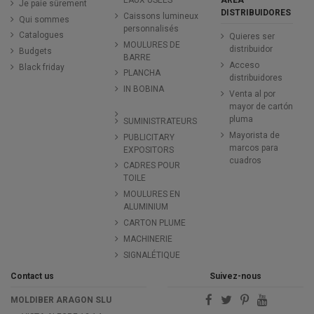
EAUX USÉES
Je paie sûrement
DISTRIBUIDORES
Caissons lumineux
Qui sommes
personnalisés
Catalogues
Quieres ser
MOULURES DE
distribuidor
Budgets
BARRE
Acceso
Black friday
PLANCHA
distribuidores
IN BOBINA
Venta al por
mayor de cartón
pluma
SUMINISTRATEURS
Mayorista de
PUBLICITARY
marcos para
EXPOSITORS
cuadros
CADRES POUR
TOILE
MOULURES EN
ALUMINIUM
CARTON PLUME
MACHINERIE
SIGNALÉTIQUE
Contact us
Suivez-nous
MOLDIBER ARAGON SLU