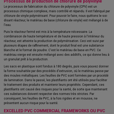
Processus de production de chlorure de polyvinyle
Le processus de fabrication du chlorure de polyvinyle (CPV) est un
processus chimique complexe, mais contrôlé et répandu. Il est fabriqué par
chlorure de vinyle polymérisant. Pour pouvoir le faire, nous quittons le soi-
disant réacteur, le matériau de base (chlorure de vinyle) est mélangé à de
l'eau.
Puis le réacteur fermé est mis à la température nécessaire. La
combinaison de haute température et de haute pression à l'intérieur du
réacteur, est atteinte la production de polymérisation. Ceci est suivi par
plusieurs étapes de raffinement, dont le produit final est une substance
blanche et le format de poudre. C'est le matériau de base en PVC. Ce
matériau vierge est ensuite mélangé avec des additifs, ce qui donne lieu à
un granulat prêt à la production.
Les sacs en plastique sont fondus à 180 degrés, puis vous pouvez donner
la forme souhaitée par des procédés d'extrusion, où le matériau passe par
des moules métalliques. Les feuilles de PVC sont formées par un procédé
de lamination. Dans le passé, les plastifiants ont été utilisés pour faciliter
le traitement des produits et maintenir leurs propriétés. Cependant, ces
plastifiants ont causé des risques pour la santé, de sorte que maintenant
ces substances doivent respecter des normes très strictes. Par
conséquent, les feuilles de PVC, à la fois rigides et en mousse, ne
présentent aucun risque pour la santé.
EXCELLED PVC COMMERCIAL FRAMEWORKS OU PVC