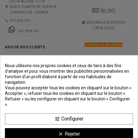
VISTA ALEGRE 12-14
50410 CUARTE DE HUERVA
BLOG
(ZARAGOZA) · ESPAÑA
976 503 252
DESCARGA NUESTROS
CATÁLOGOS
667 838 947
Controle su privacidad
AVIS DE NOS CLIENTS
Nous utilisons nos propres cookies et ceux de tiers à des fins
d'analyse et pour vous montrer des publicités personnalisées en
fonction d'un profil élaboré à partir de vos habitudes de
navigation.
PREMIOS
METODOS
ENVÍO
COMERCIO
INSTITUCIONAL
Vous pouvez accepter tous les cookies en cliquant sur le bouton «
DE PAGO
SEGURO
Accepter », refuser tous les cookies en cliquant sur le bouton «
Refuser » ou les configurer en cliquant sur le bouton « Configurer
».
Configurer
tune
Rejeter
clear