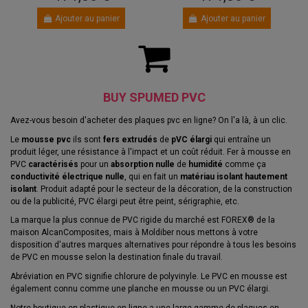
Ajouter au panier
Ajouter au panier
BUY SPUMED PVC
Avez-vous besoin d'acheter des plaques pvc en ligne? On l'a là, à un clic.
Le
mousse pvc
ils sont
fers extrudés
de
pVC élargi
qui entraîne un
produit léger, une résistance à l'impact et un coût réduit. Fer à mousse en
PVC
caractérisés
pour un
absorption nulle
de
humidité
comme ça
conductivité électrique nulle
, qui en fait un
matériau isolant hautement
isolant
. Produit adapté pour le secteur de la décoration, de la construction
ou de la publicité, PVC élargi peut être peint, sérigraphie, etc.
La marque la plus connue de PVC rigide du marché est FOREX® de la
maison AlcanComposites, mais à Moldiber nous mettons à votre
disposition d'autres marques alternatives pour répondre à tous les besoins
de PVC en mousse selon la destination finale du travail.
Abréviation en PVC signifie chlorure de polyvinyle. Le PVC en mousse est
également connu comme une planche en mousse ou un PVC élargi.
Notre boutique en plastique en ligne a une large gamme de plaques en