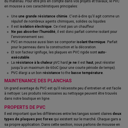
du matériau. Pour être pris en compte dans vos projets et travaux, le PVC
en mousse a ces caractéristiques principales:
Une
une grande résistance
chimie
. C'est-à-dire qu'il agit comme un
répulsif de nombreux agents chimiques, solides ou liquides
Il est
isolation électrique
. Ce n'est pas un chauffeur
Ne pas absorber l'humidité
, il est donc parfait comme isolant pour
l'environnement sec.
PVC en mousse aussi bien se comporter
isolant thermique
. Parfait
pour le panneau dans la construction et la décoration.
Et son facteur ignifuge, les plaques en PVC rigide sont
auto-
exécutable
.
La
résistance à la chaleur
pVC hard
je ne
il est
haut
, peut résister
jusqu'à un maximum de 60oC (pour une courte période de temps).
PVC élargi a un bon
résistance
to the
basse température
.
MAINTENANCE DES PLANCHAS
Un grand avantage du PVC est qu'il nécessite peu d'entretien et est facile
à nettoyer. Les produits nécessaires au nettoyage peuvent être trouvés
dans notre boutique en ligne.
PROPERTS DE PVC
Il est important que les différences entre les tangas soient claires
deux
types de plaques pvc forex
qui existent sur le marché. Chaque gars a
sa propre application. Dans cette section, nous parlons de mousse en