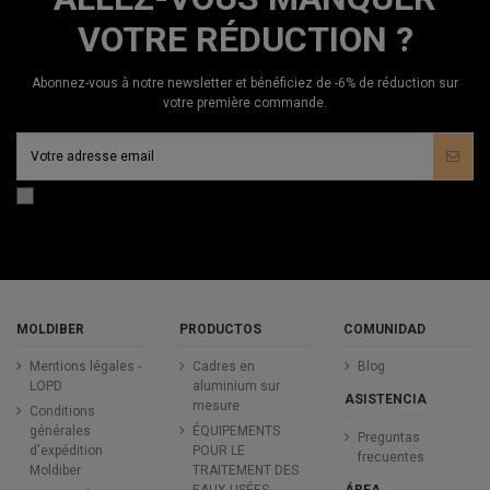
VOTRE RÉDUCTION ?
Abonnez-vous à notre newsletter et bénéficiez de -6% de réduction sur
votre première commande.
MOLDIBER
PRODUCTOS
COMUNIDAD
Mentions légales -
Cadres en
Blog
LOPD
aluminium sur
ASISTENCIA
mesure
Conditions
générales
ÉQUIPEMENTS
Preguntas
d'expédition
POUR LE
frecuentes
Moldiber
TRAITEMENT DES
ÁREA