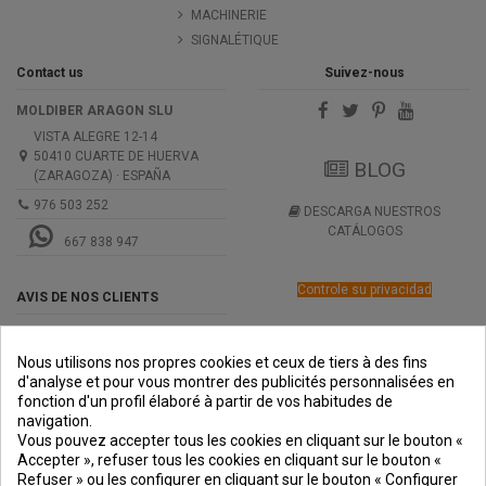
MACHINERIE
SIGNALÉTIQUE
Contact us
Suivez-nous
MOLDIBER ARAGON SLU
VISTA ALEGRE 12-14
50410 CUARTE DE HUERVA
BLOG
(ZARAGOZA) · ESPAÑA
976 503 252
DESCARGA NUESTROS
CATÁLOGOS
667 838 947
Controle su privacidad
AVIS DE NOS CLIENTS
Nous utilisons nos propres cookies et ceux de tiers à des fins
d'analyse et pour vous montrer des publicités personnalisées en
fonction d'un profil élaboré à partir de vos habitudes de
navigation.
PREMIOS
METODOS
ENVÍO
COMERCIO
INSTITUCIONAL
Vous pouvez accepter tous les cookies en cliquant sur le bouton «
DE PAGO
SEGURO
Accepter », refuser tous les cookies en cliquant sur le bouton «
Refuser » ou les configurer en cliquant sur le bouton « Configurer