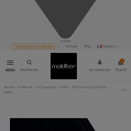
España
Télécharger le catalogue
YouTube
Blog
Français
0
Recherche
Se connecter
Chariot
MENU
Accueil
PLANCHA
PVC Sparkling - FOREX
PVC 5mm 日本語 NEGRO
MATE