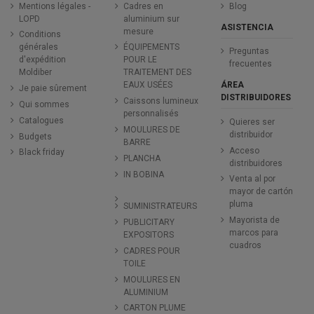
Mentions légales -
Cadres en
Blog
LOPD
aluminium sur
ASISTENCIA
mesure
Conditions
générales
ÉQUIPEMENTS
Preguntas
d'expédition
POUR LE
frecuentes
Moldiber
TRAITEMENT DES
ÁREA
EAUX USÉES
Je paie sûrement
DISTRIBUIDORES
Caissons lumineux
Qui sommes
personnalisés
Catalogues
Quieres ser
MOULURES DE
distribuidor
Budgets
BARRE
Acceso
Black friday
PLANCHA
distribuidores
IN BOBINA
Venta al por
mayor de cartón
pluma
SUMINISTRATEURS
Mayorista de
PUBLICITARY
marcos para
EXPOSITORS
cuadros
CADRES POUR
TOILE
MOULURES EN
ALUMINIUM
CARTON PLUME