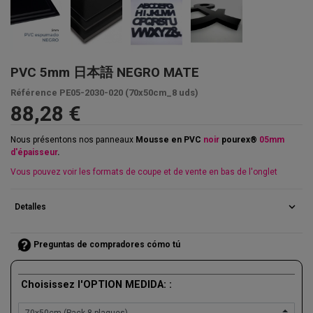
PVC 5mm 日本語 NEGRO MATE
Référence
PE05-2030-020 (70x50cm_8 uds)
88,28 €
Nous présentons nos panneaux
Mousse en PVC
noir
pourex®
05mm
d'épaisseur
.
Vous pouvez voir les formats de coupe et de vente en bas de l'onglet
expand_more
Detalles
Preguntas de compradores cómo tú
Choisissez l'OPTION MEDIDA: :