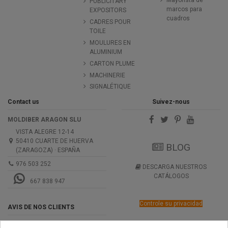
PUBLICITARY
marcos para
EXPOSITORS
cuadros
CADRES POUR
TOILE
MOULURES EN
ALUMINIUM
CARTON PLUME
MACHINERIE
SIGNALÉTIQUE
Contact us
Suivez-nous
MOLDIBER ARAGON SLU
VISTA ALEGRE 12-14
50410 CUARTE DE HUERVA
BLOG
(ZARAGOZA) · ESPAÑA
976 503 252
DESCARGA NUESTROS
CATÁLOGOS
667 838 947
Controle su privacidad
AVIS DE NOS CLIENTS