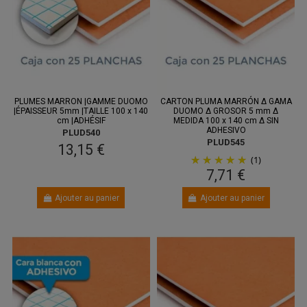
PLUMES MARRON |GAMME DUOMO
CARTON PLUMA MARRÓN Δ GAMA
|ÉPAISSEUR 5mm |TAILLE 100 x 140
DUOMO Δ GROSOR 5 mm Δ
cm |ADHÉSIF
MEDIDA 100 x 140 cm Δ SIN
ADHESIVO
PLUD540
PLUD545
13,15 €
(1)
7,71 €
Ajouter au panier
Ajouter au panier