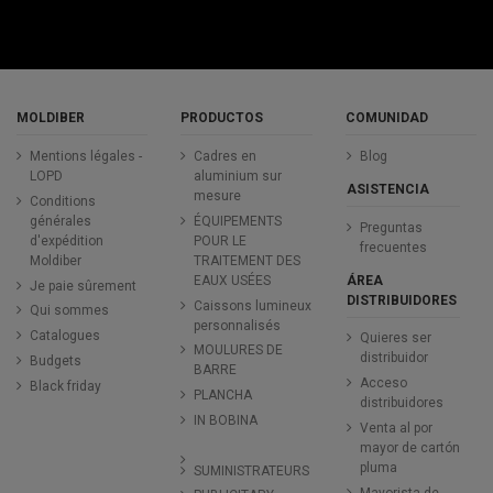
MOLDIBER
PRODUCTOS
COMUNIDAD
Mentions légales -
Cadres en
Blog
LOPD
aluminium sur
ASISTENCIA
mesure
Conditions
générales
ÉQUIPEMENTS
Preguntas
d'expédition
POUR LE
frecuentes
Moldiber
TRAITEMENT DES
ÁREA
EAUX USÉES
Je paie sûrement
DISTRIBUIDORES
Caissons lumineux
Qui sommes
personnalisés
Catalogues
Quieres ser
MOULURES DE
distribuidor
Budgets
BARRE
Acceso
Black friday
PLANCHA
distribuidores
IN BOBINA
Venta al por
mayor de cartón
pluma
SUMINISTRATEURS
Mayorista de