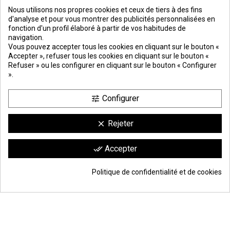
Nous utilisons nos propres cookies et ceux de tiers à des fins
d'analyse et pour vous montrer des publicités personnalisées en
fonction d'un profil élaboré à partir de vos habitudes de
navigation.
PREMIOS
METODOS
ENVÍO
COMERCIO
INSTITUCIONAL
Vous pouvez accepter tous les cookies en cliquant sur le bouton «
DE PAGO
SEGURO
Accepter », refuser tous les cookies en cliquant sur le bouton «
Refuser » ou les configurer en cliquant sur le bouton « Configurer
».
Configurer
tune
Rejeter
clear
Comerciante aprobado por la Sociedad de Opiniones Contrastadas,
haga
Accepter
done_all
clic aquí para mostrar el certificado
.
9.6
/10
1744 avis
Politique de confidentialité et de cookies
© Todos los derechos reservados | Moldiber Aragon S.L.U.