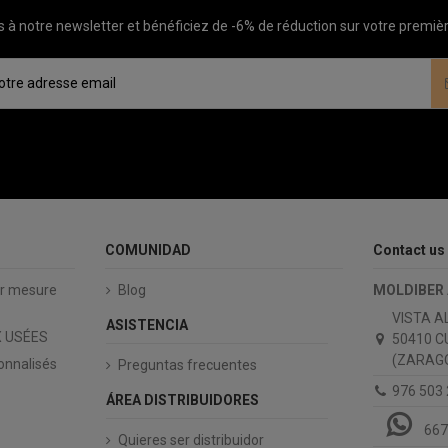
à notre newsletter et bénéficiez de -6% de réduction sur votre prem
COMUNIDAD
Contact us
ur mesure
Blog
MOLDIBER
VISTA A
ASISTENCIA
 USÉES
50410 C
(ZARAGO
onnalisés
Preguntas frecuentes
976 503
ÁREA DISTRIBUIDORES
667
Quieres ser distribuidor