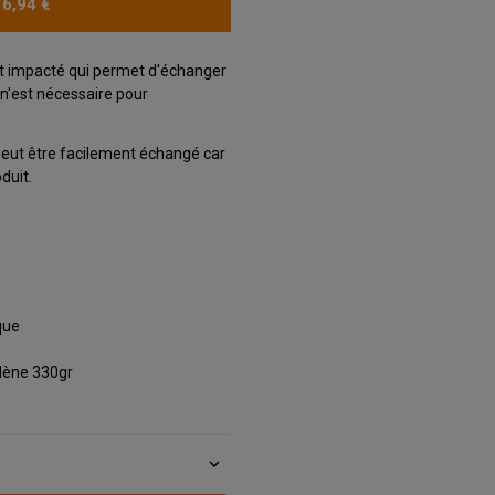
16,94 €
ent impacté qui permet d'échanger
 n'est nécessaire pour
eut être facilement échangé car
duit.
que
lène 330gr
expand_more