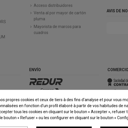
Acceso distribuidores
AVIS DE N
Venta al por mayor de cartón
pluma
ORS
Mayorista de marcos para
cuadros
IUM
ENVÍO
COMERCIO
nos propres cookies et ceux de tiers à des fins d'analyse et pour vous m
onnalisées en fonction d'un profil élaboré à partir de vos habitudes de na
epter tous les cookies en cliquant sur le bouton « Accepter », refuser 
 le bouton « Refuser » ou les configurer en cliquant sur le bouton « Config