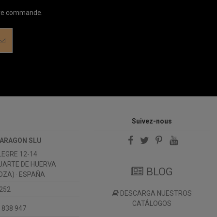
ière commande.
Suivez-nous
 ARAGON SLU
LEGRE 12-14
UARTE DE HUERVA
BLOG
ZA) · ESPAÑA
 252
DESCARGA NUESTROS
CATÁLOGOS
 838 947