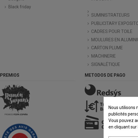
Black friday
SUMINISTRATEURS
PUBLICITARY EXPOSIT
CADRES POUR TOILE
MOULURES EN ALUMIN
CARTON PLUME
MACHINERIE
SIGNALÉTIQUE
PREMIOS
METODOS DE PAGO
Nous utilisons 
publicités pers
Vous pouvez acc
en cliquant sur