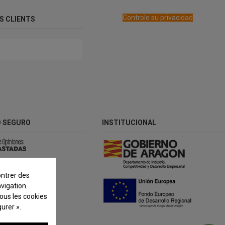
Controle su privacidad
OS CLIENTS
 SEGURO
INSTITUCIONAL
ontrer des
vigation.
tous les cookies
urer ».