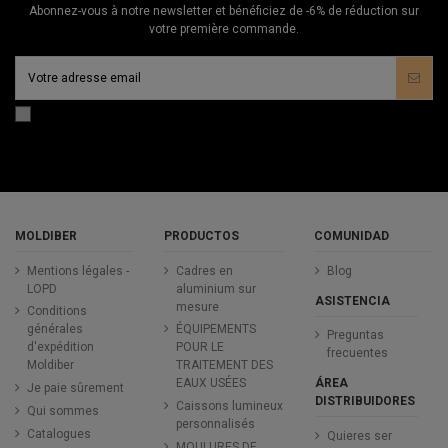
Abonnez-vous à notre newsletter et bénéficiez de -6% de réduction sur
votre première commande.
MOLDIBER
PRODUCTOS
COMUNIDAD
Mentions légales -
Cadres en
Blog
LOPD
aluminium sur
ASISTENCIA
mesure
Conditions
générales
ÉQUIPEMENTS
Preguntas
d'expédition
POUR LE
frecuentes
Moldiber
TRAITEMENT DES
ÁREA
EAUX USÉES
Je paie sûrement
DISTRIBUIDORES
Caissons lumineux
Qui sommes
personnalisés
Catalogues
Quieres ser
MOULURES DE