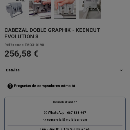
CABEZAL DOBLE GRAPHIK - KEENCUT
EVOLUTION 3
Référence
EVO3-0190
256,58 €
expand_more
Detalles
Preguntas de compradores cómo tú
Besoin d'aide?
WhatsApp
667 838 947
comercial@moldiber.com
Lun - Jue 8h a 16h Vie 8h a 14h