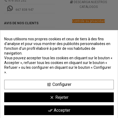
976 503 252
DESCARGA NUESTROS
CATÁLOGOS
667 838 947
Controle su privacidad
AVIS DE NOS CLIENTS
Nous utilisons nos propres cookies et ceux de tiers à des fins
d'analyse et pour vous montrer des publicités personnalisées en
fonction d'un profil élaboré à partir de vos habitudes de
navigation.
PREMIOS
METODOS
ENVÍO
COMERCIO
INSTITUCIONAL
Vous pouvez accepter tous les cookies en cliquant sur le bouton «
DE PAGO
SEGURO
Accepter », refuser tous les cookies en cliquant sur le bouton «
Refuser » ou les configurer en cliquant sur le bouton « Configurer
».
Configurer
tune
Rejeter
clear
Comerciante aprobado por la Sociedad de Opiniones Contrastadas,
haga
Accepter
done_all
clic aquí para mostrar el certificado
.
9.6
/10