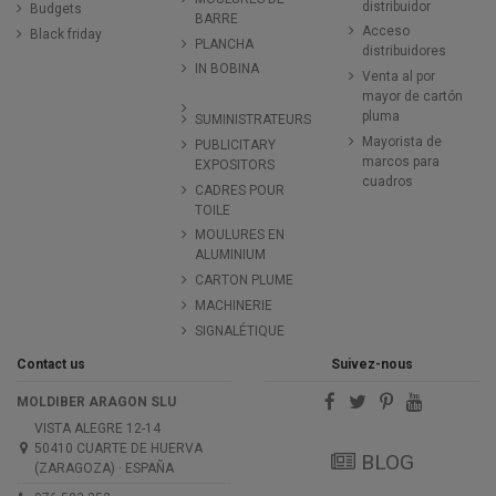
distribuidor
Budgets
BARRE
Acceso
Black friday
PLANCHA
distribuidores
IN BOBINA
Venta al por
mayor de cartón
pluma
SUMINISTRATEURS
Mayorista de
PUBLICITARY
marcos para
EXPOSITORS
cuadros
CADRES POUR
TOILE
MOULURES EN
ALUMINIUM
CARTON PLUME
MACHINERIE
SIGNALÉTIQUE
Contact us
Suivez-nous
MOLDIBER ARAGON SLU
VISTA ALEGRE 12-14
50410 CUARTE DE HUERVA
BLOG
(ZARAGOZA) · ESPAÑA