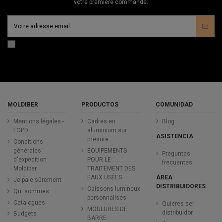
votre première commande.
MOLDIBER
PRODUCTOS
COMUNIDAD
Mentions légales -
Cadres en
Blog
LOPD
aluminium sur
ASISTENCIA
mesure
Conditions
générales
ÉQUIPEMENTS
Preguntas
d'expédition
POUR LE
frecuentes
Moldiber
TRAITEMENT DES
ÁREA
EAUX USÉES
Je paie sûrement
DISTRIBUIDORES
Caissons lumineux
Qui sommes
personnalisés
Catalogues
Quieres ser
MOULURES DE
distribuidor
Budgets
BARRE