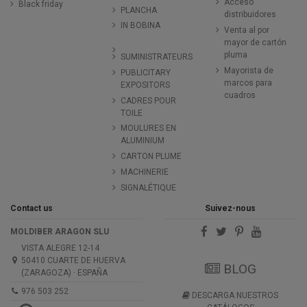
Acceso
Black friday
PLANCHA
distribuidores
IN BOBINA
Venta al por
mayor de cartón
pluma
SUMINISTRATEURS
Mayorista de
PUBLICITARY
marcos para
EXPOSITORS
cuadros
CADRES POUR
TOILE
MOULURES EN
ALUMINIUM
CARTON PLUME
MACHINERIE
SIGNALÉTIQUE
Contact us
Suivez-nous
MOLDIBER ARAGON SLU
VISTA ALEGRE 12-14
50410 CUARTE DE HUERVA
BLOG
(ZARAGOZA) · ESPAÑA
976 503 252
DESCARGA NUESTROS