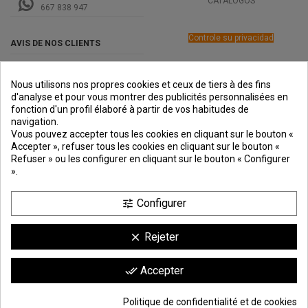
CATÁLOGOS
667 838 947
Controle su privacidad
AVIS DE NOS CLIENTS
Nous utilisons nos propres cookies et ceux de tiers à des fins
d'analyse et pour vous montrer des publicités personnalisées en
fonction d'un profil élaboré à partir de vos habitudes de
navigation.
PREMIOS
METODOS
ENVÍO
COMERCIO
INSTITUCIONAL
Vous pouvez accepter tous les cookies en cliquant sur le bouton «
DE PAGO
SEGURO
Accepter », refuser tous les cookies en cliquant sur le bouton «
Refuser » ou les configurer en cliquant sur le bouton « Configurer
».
Configurer
tune
Rejeter
clear
Comerciante aprobado por la Sociedad de Opiniones Contrastadas,
haga
Accepter
done_all
clic aquí para mostrar el certificado
.
9.6
/10
1744 avis
Politique de confidentialité et de cookies