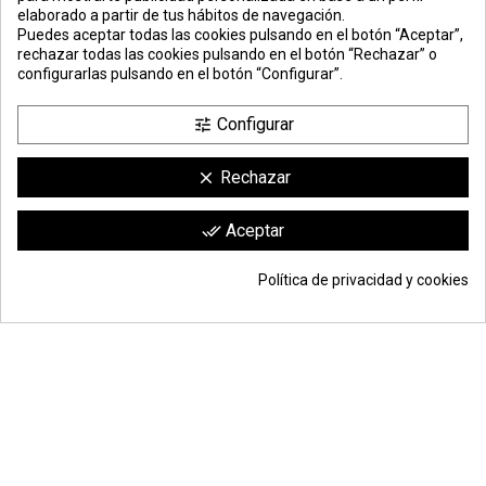
elaborado a partir de tus hábitos de navegación.
PREMIOS
METODOS
ENVÍO
COMERCIO
INSTITUCIONAL
Puedes aceptar todas las cookies pulsando en el botón “Aceptar”,
DE PAGO
SEGURO
rechazar todas las cookies pulsando en el botón “Rechazar” o
configurarlas pulsando en el botón “Configurar”.
Configurar
tune
Rechazar
clear
compra por
metros lineales
. compra mínima:
6 metros
(entrega en barras de 3 metros)
Comerciante aprobado por la Sociedad de Opiniones Contrastadas,
haga
Aceptar
done_all
clic aquí para mostrar el certificado
.
Política de privacidad y cookies
228,90 €
Añadir a la cesta
*
© Todos los derechos reservados | Moldiber Aragon S.L.U.