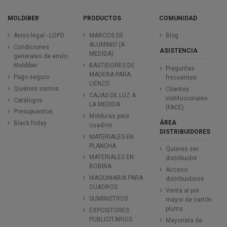
MOLDIBER
PRODUCTOS
COMUNIDAD
Aviso legal - LOPD
MARCOS DE
Blog
ALUMINIO (A
Condiciones
ASISTENCIA
MEDIDA)
generales de envío
Moldiber
BASTIDORES DE
Preguntas
MADERA PARA
Pago seguro
frecuentes
LIENZO
Quiénes somos
Clientes
CAJAS DE LUZ A
institucionales
Catálogos
LA MEDIDA
(FACE)
Presupuestos
Molduras para
ÁREA
Black friday
cuadros
DISTRIBUIDORES
MATERIALES EN
PLANCHA
Quieres ser
MATERIALES EN
distribuidor
BOBINA
Acceso
MAQUINARIA PARA
distribuidores
CUADROS
Venta al por
SUMINISTROS
mayor de cartón
pluma
EXPOSITORES
PUBLICITARIOS
Mayorista de