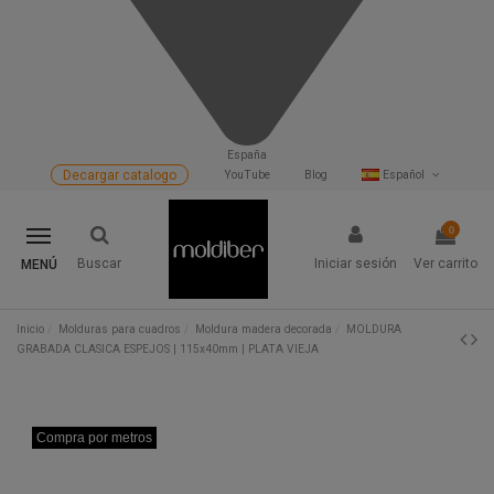
España
Decargar catalogo
YouTube
Blog
Español
0
Buscar
Iniciar sesión
Ver carrito
MENÚ
Inicio
Molduras para cuadros
Moldura madera decorada
MOLDURA
GRABADA CLASICA ESPEJOS | 115x40mm | PLATA VIEJA
Compra por metros
Compra por metros
Compra por metros