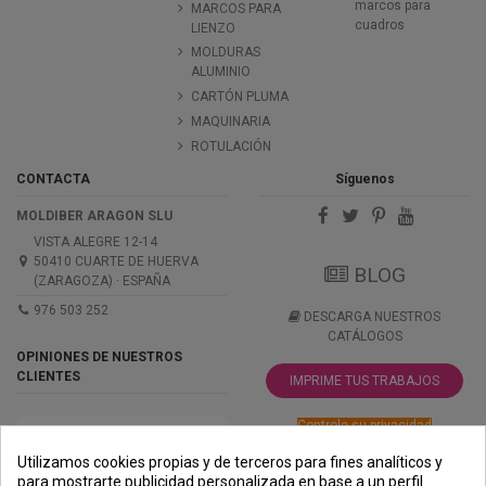
marcos para
MARCOS PARA
cuadros
LIENZO
MOLDURAS
ALUMINIO
CARTÓN PLUMA
MAQUINARIA
ROTULACIÓN
CONTACTA
Síguenos
MOLDIBER ARAGON SLU
VISTA ALEGRE 12-14
50410 CUARTE DE HUERVA
BLOG
(ZARAGOZA) · ESPAÑA
976 503 252
DESCARGA NUESTROS
CATÁLOGOS
OPINIONES DE NUESTROS
CLIENTES
IMPRIME TUS TRABAJOS
Controle su privacidad
Utilizamos cookies propias y de terceros para fines analíticos y
para mostrarte publicidad personalizada en base a un perfil