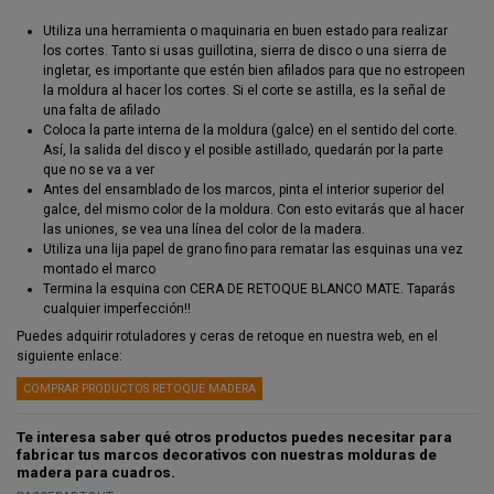
Utiliza una herramienta o maquinaria en buen estado para realizar
los cortes. Tanto si usas guillotina, sierra de disco o una sierra de
ingletar, es importante que estén bien afilados para que no estropeen
la moldura al hacer los cortes. Si el corte se astilla, es la señal de
una falta de afilado
Coloca la parte interna de la moldura (galce) en el sentido del corte.
Así, la salida del disco y el posible astillado, quedarán por la parte
que no se va a ver
Antes del ensamblado de los marcos, pinta el interior superior del
galce, del mismo color de la moldura. Con esto evitarás que al hacer
las uniones, se vea una línea del color de la madera.
Utiliza una lija papel de grano fino para rematar las esquinas una vez
montado el marco
Termina la esquina con CERA DE RETOQUE BLANCO MATE. Taparás
cualquier imperfección!!
Puedes adquirir rotuladores y ceras de retoque en nuestra web, en el
siguiente enlace:
COMPRAR PRODUCTOS RETOQUE MADERA
Te interesa saber qué otros productos puedes necesitar para
fabricar tus marcos decorativos con nuestras molduras de
madera para cuadros.