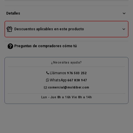
expand_more
Detalles
expand_more
Descuentos aplicables en este producto
Preguntas de compradores cómo tú
¿Necesitas ayuda?
Llámanos
976 503 252
WhatsApp
667 838 947
comercial@moldiber.com
Lun - Jue 8h a 16h Vie 8h a 14h